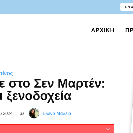
ΑΡΧΙΚΉ
Π
τίνος
ε στο Σεν Μαρτέν:
ι ξενοδοχεία
υ 2024
|
με
Έλενα Μαλλία