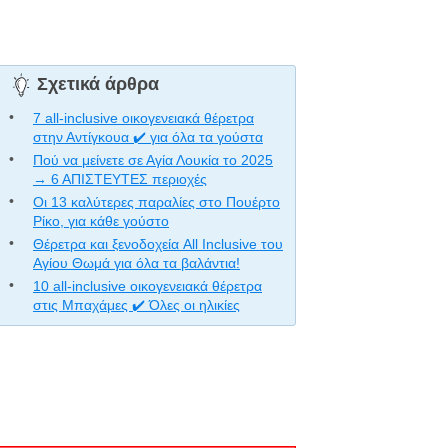
Σχετικά άρθρα
7 all-inclusive οικογενειακά θέρετρα
στην Αντίγκουα ✔️ για όλα τα γούστα
Πού να μείνετε σε Αγία Λουκία το 2025
→ 6 ΑΠΙΣΤΕΥΤΕΣ περιοχές
Οι 13 καλύτερες παραλίες στο Πουέρτο
Ρίκο, για κάθε γούστο
Θέρετρα και ξενοδοχεία All Inclusive του
Αγίου Θωμά για όλα τα βαλάντια!
10 all-inclusive οικογενειακά θέρετρα
στις Μπαχάμες ✔️ Όλες οι ηλικίες