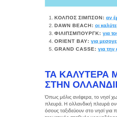
ΚΌΛΠΟΣ ΣΊΜΠΣΟΝ
:
αν 
DAWN BEACH
:
οι καλύτ
ΦΊΛΙΠΣΜΠΟΥΡΓΚ
:
για το
ORIENT BAY
:
για μεσογ
GRAND CASSE:
για την
ΤΑ ΚΑΛΎΤΕΡΑ 
ΣΤΗΝ ΟΛΛΑΝΔΙ
Όπως μόλις ανέφερα, το νησί χωρ
πλευρά. Η ολλανδική πλευρά ονομ
όσους ταξιδεύουν στο νησί για 