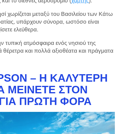
και το διεθνές αεροδρόμιο (
χάρτης
).
ί χωρίζεται μεταξύ του Βασιλείου των Κάτω
ατίας, υπάρχουν σύνορα, ωστόσο είναι
χίσετε ελεύθερα.
ην τυπική ατμόσφαιρα ενός νησιού της
ά θέρετρα και πολλά αξιοθέατα και πράγματα
PSON – Η ΚΑΛΎΤΕΡΗ
Α ΜΕΊΝΕΤΕ ΣΤΟΝ
 ΓΙΑ ΠΡΏΤΗ ΦΟΡΆ