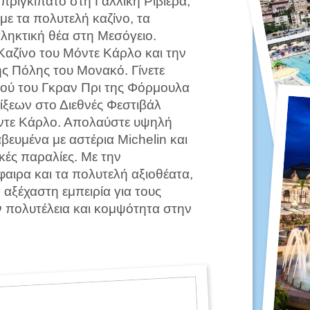
πριγκιπάτο στη Γαλλική Ριβιέρα,
με τα πολυτελή καζίνο, τα
πληκτική θέα στη Μεσόγειο.
Καζίνο του Μόντε Κάρλο και την
ης Πόλης του Μονακό. Γίνετε
ού του Γκραν Πρι της Φόρμουλα
ίξεων στο Διεθνές Φεστιβάλ
ντε Κάρλο. Απολαύστε υψηλή
αβευμένα με αστέρια Michelin και
κές παραλίες. Με την
αιρα και τα πολυτελή αξιοθέατα,
αξέχαστη εμπειρία για τους
ν πολυτέλεια και κομψότητα στην