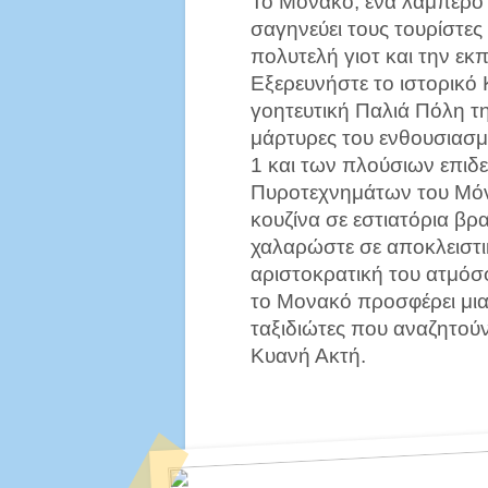
Το Μονακό, ένα λαμπερό 
σαγηνεύει τους τουρίστες 
πολυτελή γιοτ και την εκ
Εξερευνήστε το ιστορικό 
γοητευτική Παλιά Πόλη τ
μάρτυρες του ενθουσιασμ
1 και των πλούσιων επιδε
Πυροτεχνημάτων του Μό
κουζίνα σε εστιατόρια βρ
χαλαρώστε σε αποκλειστι
αριστοκρατική του ατμόσφ
το Μονακό προσφέρει μια 
ταξιδιώτες που αναζητού
Κυανή Ακτή.