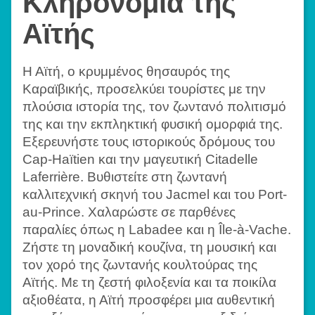
Κληρονομιά της
Αϊτής
Η Αϊτή, ο κρυμμένος θησαυρός της
Καραϊβικής, προσελκύει τουρίστες με την
πλούσια ιστορία της, τον ζωντανό πολιτισμό
της και την εκπληκτική φυσική ομορφιά της.
Εξερευνήστε τους ιστορικούς δρόμους του
Cap-Haïtien και την μαγευτική Citadelle
Laferrière. Βυθιστείτε στη ζωντανή
καλλιτεχνική σκηνή του Jacmel και του Port-
au-Prince. Χαλαρώστε σε παρθένες
παραλίες όπως η Labadee και η Île-à-Vache.
Ζήστε τη μοναδική κουζίνα, τη μουσική και
τον χορό της ζωντανής κουλτούρας της
Αϊτής. Με τη ζεστή φιλοξενία και τα ποικίλα
αξιοθέατα, η Αϊτή προσφέρει μια αυθεντική