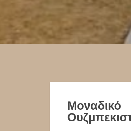
Μοναδικό
Ουζμπεκισ