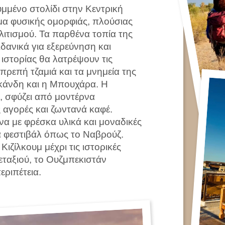
μμένο στολίδι στην Κεντρική
γμα φυσικής ομορφιάς, πλούσιας
λιτισμού. Τα παρθένα τοπία της
ιδανικά για εξερεύνηση και
ς ιστορίας θα λατρέψουν τις
οπρεπή τζαμιά και τα μνημεία της
νδη και η Μπουχάρα. Η
 σφύζει από μοντέρνα
 αγορές και ζωντανά καφέ.
να με φρέσκα υλικά και μοναδικές
νά φεστιβάλ όπως το Ναβρούζ.
ιζίλκουμ μέχρι τις ιστορικές
εταξιού, το Ουζμπεκιστάν
εριπέτεια.