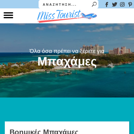
Όλα όσα πρέπει να ξέρετε για
Μπαχάμες
Βοημικές Μπαχάμες