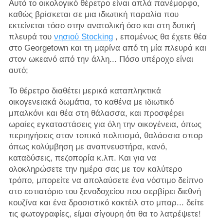
Αυτό το οικολογικό θέρετρο είναι απλά πανέμορφο,
καθώς βρίσκεται σε μια ιδιωτική παραλία που
εκτείνεται τόσο στην ανατολική όσο και στη δυτική
πλευρά του
νησιού Stocking
, επομένως θα έχετε θέα
στο Georgetown και τη μαρίνα από τη μία πλευρά και
στον ωκεανό από την άλλη... Πόσο υπέροχο είναι
αυτό;
Το θέρετρο διαθέτει μερικά καταπληκτικά
οικογενειακά δωμάτια, το καθένα με ιδιωτικό
μπαλκόνι και θέα στη θάλασσα, και προσφέρει
ωραίες εγκαταστάσεις για όλη την οικογένεια, όπως
περιηγήσεις στον τοπικό πολιτισμό, θαλάσσια σπορ
όπως κολύμβηση με αναπνευστήρα, κανό,
καταδύσεις, πεζοπορία κ.λπ. Και για να
ολοκληρώσετε την ημέρα σας με τον καλύτερο
τρόπο, μπορείτε να απολαύσετε ένα νόστιμο δείπνο
στο εστιατόριο του ξενοδοχείου που σερβίρει διεθνή
κουζίνα και ένα δροσιστικό κοκτέιλ στο μπαρ... δείτε
τις φωτογραφίες, είμαι σίγουρη ότι θα το λατρέψετε!