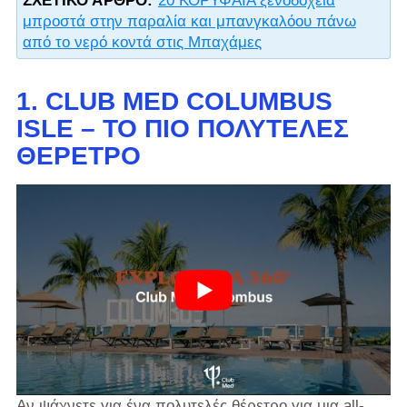
ΣΧΕΤΙΚΌ ΆΡΘΡΟ:
20 ΚΟΡΥΦΑΙΑ ξενοδοχεία
μπροστά στην παραλία και μπανγκαλόου πάνω
από το νερό κοντά στις Μπαχάμες
1. CLUB MED COLUMBUS
ISLE – ΤΟ ΠΙΟ ΠΟΛΥΤΕΛΈΣ
ΘΈΡΕΤΡΟ
Αν ψάχνετε για ένα πολυτελές θέρετρο για μια all-