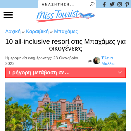
Αρχική
»
Καραϊβική
»
Μπαχάμες
10 all-inclusive resort στις Μπαχάμες για
οικογένειες
Ημερομηνία ενημέρωσης: 23 Οκτωβρίου
Έλενα
με
2023
Μαλλία
Γρήγορη μετάβαση σε…