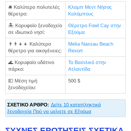
🛎️ Καλύτερο πολυτελές
Κλαμπ Μεντ Νήσος
θέρετρο:
Κολόμπους
🏝️ Κορυφαίο ξενοδοχείο
Θέρετρο Fowl Cay στην
σε ιδιωτικό νησί:
Εξούμα
👨‍👨‍👧‍👧 Καλύτερο
Melia Nassau Beach
θέρετρο για οικογένειες:
Resort
🌊 Κορυφαίο υδάτινο
Το Βασιλικό στην
πάρκο:
Ατλαντίδα
💵 Μέση τιμή
500 $
ξενοδοχείου:
ΣΧΕΤΙΚΌ ΆΡΘΡΟ:
Δείτε 10 καταπληκτικά
ξενοδοχεία Πού να μείνετε σε Εξούμα
ΣΥΧΝΈΣ ΕΡΩΤΉΣΕΙΣ ΣΧΕΤΙΚΆ