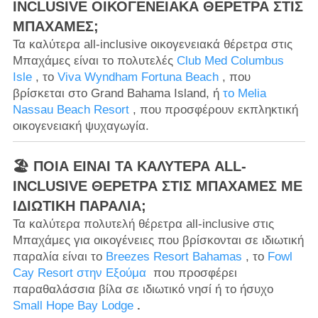
INCLUSIVE ΟΙΚΟΓΕΝΕΙΑΚΆ ΘΈΡΕΤΡΑ ΣΤΙΣ
ΜΠΑΧΆΜΕΣ;
Τα καλύτερα all-inclusive οικογενειακά θέρετρα στις
Μπαχάμες είναι το πολυτελές
Club Med Columbus
Isle
, το
Viva Wyndham Fortuna Beach
, που
βρίσκεται στο Grand Bahama Island, ή
το Melia
Nassau Beach Resort
, που προσφέρουν εκπληκτική
οικογενειακή ψυχαγωγία.
🏖️ ΠΟΙΑ ΕΊΝΑΙ ΤΑ ΚΑΛΎΤΕΡΑ ALL-
INCLUSIVE ΘΈΡΕΤΡΑ ΣΤΙΣ ΜΠΑΧΆΜΕΣ ΜΕ
ΙΔΙΩΤΙΚΉ ΠΑΡΑΛΊΑ;
Τα καλύτερα πολυτελή θέρετρα all-inclusive στις
Μπαχάμες για οικογένειες που βρίσκονται σε ιδιωτική
παραλία είναι το
Breezes Resort Bahamas
, το
Fowl
Cay Resort στην Εξούμα
που προσφέρει
παραθαλάσσια βίλα σε ιδιωτικό νησί ή το ήσυχο
Small Hope Bay Lodge
.