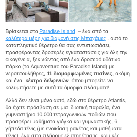
Βρίσκεται στο
Paradise Island
– ένα από τα
καλύτερα μέρη για διαμονή στις Μπαχάμες
, αυτό το
καταπληκτικό θέρετρο θα σας εντυπωσιάσει,
προσφέροντας δροσερές εγκαταστάσεις για όλη την
οικογένεια, ξεκινώντας από ένα δροσερό υδάτινο
πάρκο (το Aquaventure του Paradise Island) με
νεροτσουλήθρες,
11 διαμορφωμένες πισίνες,
ακόμη
και ένα
κέντρο δελφινιών
όπου μπορείτε να
κολυμπήσετε με αυτά τα όμορφα πλάσματα!
Αλλά δεν είναι μόνο αυτό, εδώ στο θέρετρο Atlantis,
θα έχετε πρόσβαση σε μια ιδιωτική παραλία, ένα
γυμναστήριο 10.000 τετραγωνικών ποδιών που
προσφέρει μαθήματα γιόγκα και γυμναστικής, 6
γήπεδα τένις (με ενοικίαση ρακέτας και μαθήματα
τένις), ένα σπα πλήρους εξυπηρέτησης, κωμικές