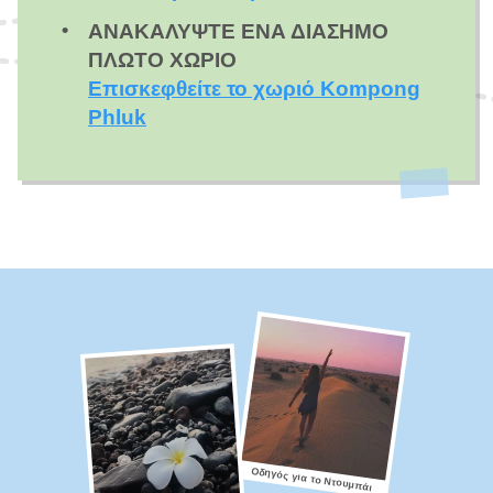
ΑΝΑΚΑΛΎΨΤΕ ΈΝΑ ΔΙΆΣΗΜΟ
ΠΛΩΤΌ ΧΩΡΙΌ
Επισκεφθείτε το χωριό Kompong
Phluk
Οδηγός για το Ντουμπάι