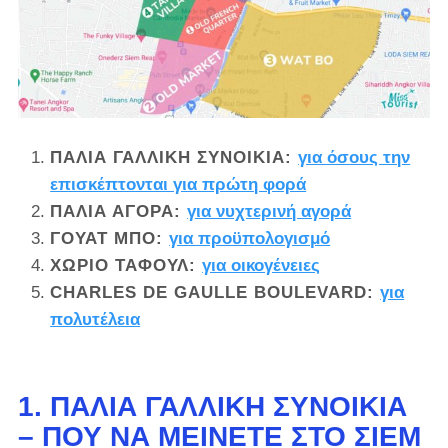
ΠΑΛΙΆ ΓΑΛΛΙΚΉ ΣΥΝΟΙΚΊΑ:
για όσους την
επισκέπτονται για πρώτη φορά
ΠΑΛΙΆ ΑΓΟΡΆ:
για νυχτερινή αγορά
ΓΟΥΆΤ ΜΠΟ:
για προϋπολογισμό
ΧΩΡΙΌ ΤΑΦΟΎΛ:
για οικογένειες
CHARLES DE GAULLE BOULEVARD:
για
πολυτέλεια
1. ΠΑΛΙΆ ΓΑΛΛΙΚΉ ΣΥΝΟΙΚΊΑ
– ΠΟΎ ΝΑ ΜΕΊΝΕΤΕ ΣΤΟ ΣΙΈΜ