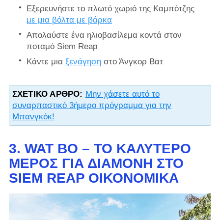
Εξερευνήστε το πλωτό χωριό της Καμπότζης
με μια βόλτα με βάρκα
Απολαύστε ένα ηλιοβασίλεμα κοντά στον
ποταμό Siem Reap
Κάντε μια
ξενάγηση
στο Άνγκορ Βατ
ΣΧΕΤΙΚΌ ΆΡΘΡΟ:
Μην χάσετε αυτό το
συναρπαστικό 3ήμερο πρόγραμμα για την
Μπανγκόκ!
3. WAT BO – ΤΟ ΚΑΛΎΤΕΡΟ
ΜΈΡΟΣ ΓΙΑ ΔΙΑΜΟΝΉ ΣΤΟ
SIEM REAP ΟΙΚΟΝΟΜΙΚΆ