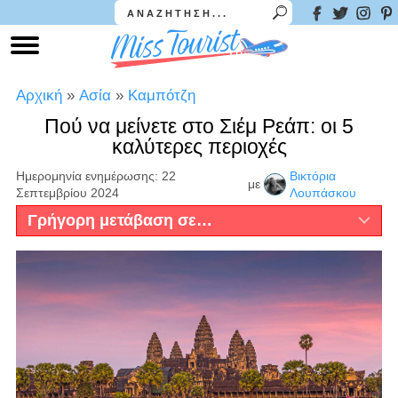
Αρχική
»
Ασία
»
Καμπότζη
Πού να μείνετε στο Σιέμ Ρεάπ: οι 5
καλύτερες περιοχές
Ημερομηνία ενημέρωσης: 22
Βικτόρια
με
Σεπτεμβρίου 2024
Λουπάσκου
Γρήγορη μετάβαση σε…