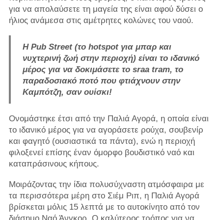
για να απολαύσετε τη μαγεία της είναι αφού δύσει ο
ήλιος ανάμεσα στις αμέτρητες κολώνες του ναού.
Η Pub Street (το hotspot για μπαρ και
νυχτερινή ζωή στην περιοχή) είναι το ιδανικό
μέρος για να δοκιμάσετε το sraa tram, το
παραδοσιακό ποτό που φτιάχνουν στην
Καμπότζη, σαν ουίσκι!
Ονομάστηκε έτσι από την Παλιά Αγορά, η οποία είναι
το ιδανικό μέρος για να αγοράσετε ρούχα, σουβενίρ
και φαγητό (ουσιαστικά τα πάντα), ενώ η περιοχή
φιλοξενεί επίσης έναν όμορφο βουδιστικό ναό και
καταπράσινους κήπους.
Μοιράζοντας την ίδια πολυσύχναστη ατμόσφαιρα με
τα περισσότερα μέρη στο Σιέμ Ριπ, η Παλιά Αγορά
βρίσκεται μόλις 15 λεπτά με το αυτοκίνητο από τον
διάσημο Ναό Άνγκορ. Ο καλύτερος τρόπος για να