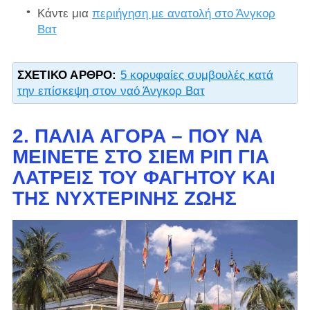
Κάντε μια
περιήγηση με ανατολή στο Άνγκορ
Βατ
ΣΧΕΤΙΚΌ ΆΡΘΡΟ:
5 κορυφαίες συμβουλές κατά
την επίσκεψη στον ναό Άνγκορ Βατ
2. ΠΑΛΙΆ ΑΓΟΡΆ – ΠΟΎ ΝΑ
ΜΕΊΝΕΤΕ ΣΤΟ ΣΙΈΜ ΡΙΠ ΓΙΑ
ΛΆΤΡΕΙΣ ΤΟΥ ΦΑΓΗΤΟΎ ΚΑΙ
ΤΗΣ ΝΥΧΤΕΡΙΝΉΣ ΖΩΉΣ