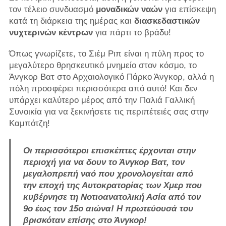
τον τέλειο συνδυασμό
μοναδικών ναών
για επίσκεψη
κατά τη διάρκεια της ημέρας και
διασκεδαστικών
νυχτερινών κέντρων
για πάρτι το βράδυ!
Όπως γνωρίζετε, το Σιέμ Ριπ είναι η πύλη προς το
μεγαλύτερο θρησκευτικό μνημείο στον κόσμο, το
Άνγκορ Βατ στο Αρχαιολογικό Πάρκο Άνγκορ, αλλά η
πόλη προσφέρει περισσότερα από αυτό! Και δεν
υπάρχει καλύτερο μέρος από την Παλιά Γαλλική
Συνοικία για να ξεκινήσετε τις περιπέτειές σας στην
Καμπότζη!
Οι περισσότεροι επισκέπτες έρχονται στην
περιοχή για να δουν το Άνγκορ Βατ, τον
μεγαλοπρεπή ναό που χρονολογείται από
την εποχή της Αυτοκρατορίας των Χμερ που
κυβέρνησε τη Νοτιοανατολική Ασία από τον
9ο έως τον 15ο αιώνα! Η πρωτεύουσά του
βρισκόταν επίσης στο Άνγκορ!