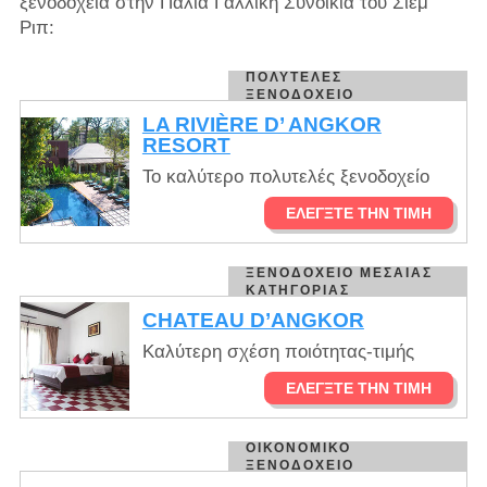
ξενοδοχεία στην Παλιά Γαλλική Συνοικία του Σιέμ
Ριπ:
ΠΟΛΥΤΕΛΈΣ
ΞΕΝΟΔΟΧΕΊΟ
LA RIVIÈRE D’ ANGKOR
RESORT
Το καλύτερο πολυτελές ξενοδοχείο
ΕΛΈΓΞΤΕ ΤΗΝ ΤΙΜΉ
ΞΕΝΟΔΟΧΕΊΟ ΜΕΣΑΊΑΣ
ΚΑΤΗΓΟΡΊΑΣ
CHATEAU D’ANGKOR
Καλύτερη σχέση ποιότητας-τιμής
ΕΛΈΓΞΤΕ ΤΗΝ ΤΙΜΉ
ΟΙΚΟΝΟΜΙΚΌ
ΞΕΝΟΔΟΧΕΊΟ