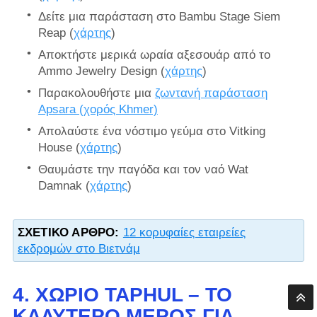
Δείτε μια παράσταση στο Bambu Stage Siem
Reap (
χάρτης
)
Αποκτήστε μερικά ωραία αξεσουάρ από το
Ammo Jewelry Design (
χάρτης
)
Παρακολουθήστε μια
ζωντανή παράσταση
Apsara (χορός Khmer)
Απολαύστε ένα νόστιμο γεύμα στο Vitking
House (
χάρτης
)
Θαυμάστε την παγόδα και τον ναό Wat
Damnak (
χάρτης
)
ΣΧΕΤΙΚΌ ΆΡΘΡΟ:
12 κορυφαίες εταιρείες
εκδρομών στο Βιετνάμ
4. ΧΩΡΙΌ TAPHUL – ΤΟ
ΚΑΛΎΤΕΡΟ ΜΈΡΟΣ ΓΙΑ