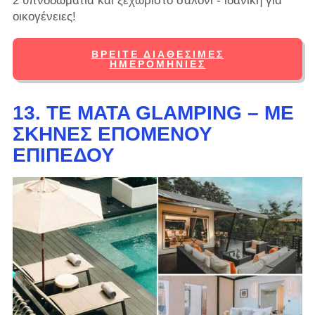
2 υπνοδωμάτια και ξεχωριστό σαλόνι - ιδανική για
οικογένειες!
ΒΡΕΊΤΕ ΔΙΑΘΈΣΙΜΕΣ
ΗΜΕΡΟΜΗΝΊΕΣ
13. TE MATA GLAMPING – ΜΕ
ΣΚΗΝΈΣ ΕΠΌΜΕΝΟΥ
ΕΠΙΠΈΔΟΥ