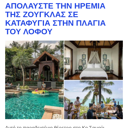
ΑΠΟΛΑΎΣΤΕ ΤΗΝ ΗΡΕΜΊΑ
ΤΗΣ ΖΟΎΓΚΛΑΣ ΣΕ
ΚΑΤΑΦΎΓΙΑ ΣΤΗΝ ΠΛΑΓΙΆ
ΤΟΥ ΛΌΦΟΥ
Αυτό το παραδεισένιο θέρετρο στο Κο Σαμούι