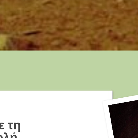
ε τη
ολή