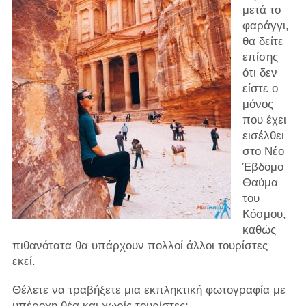
μετά το
φαράγγι,
θα δείτε
επίσης
ότι δεν
είστε ο
μόνος
που έχει
εισέλθει
στο Νέο
Έβδομο
Θαύμα
του
Κόσμου,
καθώς
πιθανότατα θα υπάρχουν πολλοί άλλοι τουρίστες
εκεί.
Θέλετε να τραβήξετε μια εκπληκτική φωτογραφία με
υπέροχη θέα και χωρίς τουρίστες;