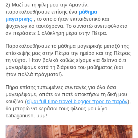
2) Μαζί με τη φίλη μου την Αμαντίν,
παρακολουθήσαμε επίσης ένα
μάθημα
μαγειρικής
,
το οποίο ήταν εκπαιδευτικό και
ψυχαγωγικό ταυτόχρονα. Το συνιστώ ανεπιφύλακτα
αν περάσετε 1 ολόκληρη μέρα στην Πέτρα.
Παρακολουθήσαμε το μάθημα μαγειρικής μεταξύ της
επίσκεψής μας στην Πέτρα την ημέρα και της Πέτρας
τη νύχτα. Ήταν βολικό καθώς είχαμε για δείπνο ό,τι
μαγειρέψαμε κατά τη διάρκεια του μαθήματος (και
ήταν πολλά πράγματα!).
Πήρα επίσης τυπωμένες συνταγές για όλα όσα
μαγειρέψαμε, οπότε αν ποτέ αποκτήσω τη δική μου
κουζίνα (
είμαι full time travel blogger προς το παρόν
),
θα μπορώ να κεράσω τους φίλους μου λίγο
babaganush, μμμ!