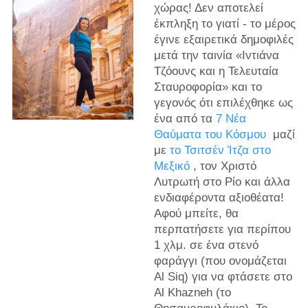
χώρας! Δεν αποτελεί
έκπληξη το γιατί - το μέρος
έγινε εξαιρετικά δημοφιλές
μετά την ταινία «Ιντιάνα
Τζόουνς και η Τελευταία
Σταυροφορία» και το
γεγονός ότι επιλέχθηκε ως
ένα από τα
7 Νέα
Θαύματα του Κόσμου
μαζί
με
το Τσιτσέν Ίτζα στο
Μεξικό
, τον Χριστό
Λυτρωτή στο Ρίο και άλλα
ενδιαφέροντα αξιοθέατα!
Αφού μπείτε, θα
περπατήσετε για περίπου
1 χλμ. σε ένα στενό
φαράγγι (που ονομάζεται
Al Siq) για να φτάσετε στο
Al Khazneh (το