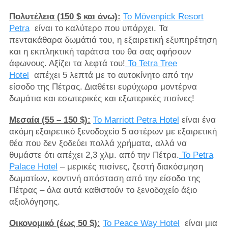
Πολυτέλεια (150 $ και άνω):
Το Mövenpick Resort
Petra
είναι το καλύτερο που υπάρχει. Τα
πεντακάθαρα δωμάτιά του, η εξαιρετική εξυπηρέτηση
και η εκπληκτική ταράτσα του θα σας αφήσουν
άφωνους. Αξίζει τα λεφτά του!
Το Tetra Tree
Hotel
απέχει 5 λεπτά με το αυτοκίνητο από την
είσοδο της Πέτρας. Διαθέτει ευρύχωρα μοντέρνα
δωμάτια και εσωτερικές και εξωτερικές πισίνες!
Μεσαία (55 – 150 $):
Το Marriott Petra Hotel
είναι ένα
ακόμη εξαιρετικό ξενοδοχείο 5 αστέρων με εξαιρετική
θέα που δεν ξοδεύει πολλά χρήματα, αλλά να
θυμάστε ότι απέχει 2,3 χλμ. από την Πέτρα.
Το Petra
Palace Hotel
– μερικές πισίνες, ζεστή διακόσμηση
δωματίων, κοντινή απόσταση από την είσοδο της
Πέτρας – όλα αυτά καθιστούν το ξενοδοχείο άξιο
αξιολόγησης.
Οικονομικό (έως 50 $):
Το Peace Way Hotel
είναι μια