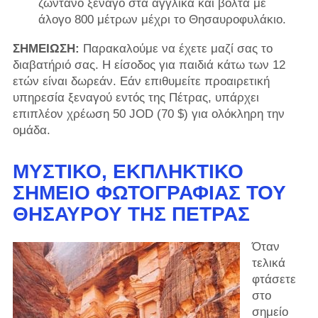
ζωντανό ξεναγό στα αγγλικά και βόλτα με
άλογο 800 μέτρων μέχρι το Θησαυροφυλάκιο.
ΣΗΜΕΙΩΣΗ:
Παρακαλούμε να έχετε μαζί σας το
διαβατήριό σας. Η είσοδος για παιδιά κάτω των 12
ετών είναι δωρεάν. Εάν επιθυμείτε προαιρετική
υπηρεσία ξεναγού εντός της Πέτρας, υπάρχει
επιπλέον χρέωση 50 JOD (70 $) για ολόκληρη την
ομάδα.
ΜΥΣΤΙΚΌ, ΕΚΠΛΗΚΤΙΚΌ
ΣΗΜΕΊΟ ΦΩΤΟΓΡΑΦΊΑΣ ΤΟΥ
ΘΗΣΑΥΡΟΎ ΤΗΣ ΠΈΤΡΑΣ
Όταν
τελικά
φτάσετε
στο
σημείο