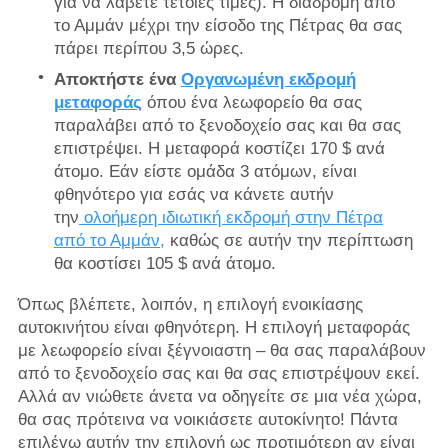
για να λάβετε τέτοιες τιμές). Η διαδρομή από
το Αμμάν μέχρι την είσοδο της Πέτρας θα σας
πάρει περίπου 3,5 ώρες.
Αποκτήστε ένα
Οργανωμένη εκδρομή
μεταφοράς
όπου ένα λεωφορείο θα σας
παραλάβει από το ξενοδοχείο σας και θα σας
επιστρέψει. Η μεταφορά κοστίζει 170 $ ανά
άτομο. Εάν είστε ομάδα 3 ατόμων, είναι
φθηνότερο για εσάς να κάνετε αυτήν
την
ολοήμερη ιδιωτική εκδρομή στην Πέτρα
από το Αμμάν,
καθώς σε αυτήν την περίπτωση
θα κοστίσει 105 $ ανά άτομο.
Όπως βλέπετε, λοιπόν, η επιλογή ενοικίασης
αυτοκινήτου είναι φθηνότερη. Η επιλογή μεταφοράς
με λεωφορείο είναι ξέγνοιαστη – θα σας παραλάβουν
από το ξενοδοχείο σας και θα σας επιστρέψουν εκεί.
Αλλά αν νιώθετε άνετα να οδηγείτε σε μια νέα χώρα,
θα σας πρότεινα να νοικιάσετε αυτοκίνητο! Πάντα
επιλέγω αυτήν την επιλογή ως προτιμότερη αν είναι