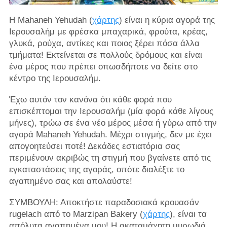
Η Mahaneh Yehudah (
χάρτης
) είναι η κύρια αγορά της
Ιερουσαλήμ με φρέσκα μπαχαρικά, φρούτα, κρέας,
γλυκά, ρούχα, αντίκες και ποιος ξέρει πόσα άλλα
τμήματα! Εκτείνεται σε πολλούς δρόμους και είναι
ένα μέρος που πρέπει οπωσδήποτε να δείτε στο
κέντρο της Ιερουσαλήμ.
Έχω αυτόν τον κανόνα ότι κάθε φορά που
επισκέπτομαι την Ιερουσαλήμ (μία φορά κάθε λίγους
μήνες), τρώω σε ένα νέο μέρος μέσα ή γύρω από την
αγορά Mahaneh Yehudah. ​​Μέχρι στιγμής, δεν με έχει
απογοητεύσει ποτέ! Δεκάδες εστιατόρια σας
περιμένουν ακριβώς τη στιγμή που βγαίνετε από τις
εγκαταστάσεις της αγοράς, οπότε διαλέξτε το
αγαπημένο σας και απολαύστε!
ΣΥΜΒΟΥΛΗ: Αποκτήστε παραδοσιακά κρουασάν
rugelach από το Marzipan Bakery (
χάρτης
), είναι τα
απόλυτα αγαπημένα μου! Η ακαταμάχητη μυρωδιά