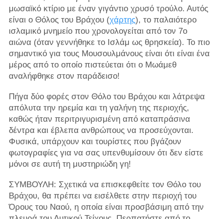
μωσαϊκό κτίριο με έναν γιγάντιο χρυσό τρούλο. Αυτός
είναι ο Θόλος του Βράχου (
χάρτης
), το παλαιότερο
ισλαμικό μνημείο που χρονολογείται από τον 7ο
αιώνα (όταν γεννήθηκε το Ισλάμ ως θρησκεία). Το πιο
σημαντικό για τους Μουσουλμάνους είναι ότι είναι ένα
μέρος από το οποίο πιστεύεται ότι ο Μωάμεθ
αναλήφθηκε στον παράδεισο!
Πήγα δύο φορές στον Θόλο του Βράχου και λάτρεψα
απόλυτα την ηρεμία και τη γαλήνη της περιοχής,
καθώς ήταν περιτριγυρισμένη από καταπράσινα
δέντρα και έβλεπα ανθρώπους να προσεύχονται.
Φυσικά, υπάρχουν και τουρίστες που βγάζουν
φωτογραφίες για να σας υπενθυμίσουν ότι δεν είστε
μόνοι σε αυτή τη μυστηριώδη γη!
ΣΥΜΒΟΥΛΗ: Σχετικά να επισκεφθείτε τον Θόλο του
Βράχου, θα πρέπει να εισέλθετε στην περιοχή του
Όρους του Ναού, η οποία είναι προσβάσιμη από την
πλευρά του Δυτικού Τείχους. Περπατήστε από το