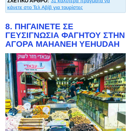
ΣΧΕΤΙΚΌ ΆΡΘΡΟ:
31 καλύτερα πράγματα να
κάνετε στο Τελ Αβίβ για τουρίστες
8. ΠΗΓΑΊΝΕΤΕ ΣΕ
ΓΕΥΣΙΓΝΩΣΊΑ ΦΑΓΗΤΟΎ ΣΤΗΝ
ΑΓΟΡΆ MAHANEH YEHUDAH