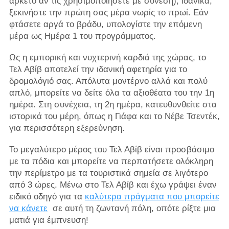
αρκετό αν τις χρησιμοποιήσετε με σύνεση), ιδανικά,
ξεκινήστε την πρώτη σας μέρα νωρίς το πρωί. Εάν
φτάσετε αργά το βράδυ, υπολογίστε την επόμενη
μέρα ως Ημέρα 1 του προγράμματος.
Ως η εμπορική και νυχτερινή καρδιά της χώρας, το
Τελ Αβίβ αποτελεί την ιδανική αφετηρία για το
δρομολόγιό σας. Απόλυτα μοντέρνο αλλά και πολύ
απλό, μπορείτε να δείτε όλα τα αξιοθέατα του την 1η
ημέρα. Στη συνέχεια, τη 2η ημέρα, κατευθυνθείτε στα
ιστορικά του μέρη, όπως η Γιάφα και το Νέβε Τσεντέκ,
για περισσότερη εξερεύνηση.
Το μεγαλύτερο μέρος του Τελ Αβίβ είναι προσβάσιμο
με τα πόδια και μπορείτε να περπατήσετε ολόκληρη
την περίμετρο με τα τουριστικά σημεία σε λιγότερο
από 3 ώρες. Μένω στο Τελ Αβίβ και έχω γράψει έναν
ειδικό οδηγό για τα
καλύτερα πράγματα που μπορείτε
να κάνετε
σε αυτή τη ζωντανή πόλη, οπότε ρίξτε μια
ματιά για έμπνευση!