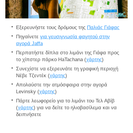
Εξερευνήστε
τους δρόμους της
Παλιάς Γιάφας
Πηγαίνετε
για γευσιγνωσία φαγητού στην
αγορά Jaffa
Περπατήστε δίπλα στο λιμάνι της Γιάφα προς
το χίπστερ πάρκο HaTachana (
χάρτης
)
Συνεχίστε να εξερευνάτε τη γραφική περιοχή
Νέβε Τζεντέκ (
χάρτης
)
Απολαύστε την ατμόσφαιρα στην αγορά
Levinsky (
χάρτης
)
Πάρτε λεωφορείο για το λιμάνι του Τελ Αβίβ
(
χάρτης
) για να δείτε το ηλιοβασίλεμα και να
δειπνήσετε