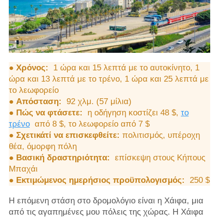
●
Χρόνος:
1 ώρα και 15 λεπτά με το αυτοκίνητο, 1
ώρα και 13 λεπτά με το τρένο, 1 ώρα και 25 λεπτά με
το λεωφορείο
●
Απόσταση:
92 χλμ. (57 μίλια)
●
Πώς να φτάσετε:
η οδήγηση κοστίζει 48 $,
το
τρένο
από 8 $, το λεωφορείο από 7 $
●
Σχετικάτί να επισκεφθείτε:
πολιτισμός, υπέροχη
θέα, όμορφη πόλη
●
Βασική δραστηριότητα:
επίσκεψη στους Κήπους
Μπαχάι
●
Εκτιμώμενος ημερήσιος προϋπολογισμός:
250 $
Η επόμενη στάση στο δρομολόγιο είναι η Χάιφα, μια
από τις αγαπημένες μου πόλεις της χώρας. Η Χάιφα