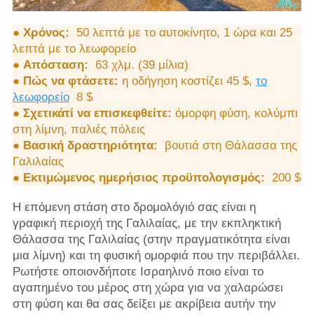
● Χρόνος:
50 λεπτά με το αυτοκίνητο, 1 ώρα και 25
λεπτά με το λεωφορείο
●
Απόσταση:
63 χλμ. (39 μίλια)
●
Πώς να φτάσετε:
η οδήγηση κοστίζει 45 $,
το
λεωφορείο
8 $
●
Σχετικάτί να επισκεφθείτε:
όμορφη φύση, κολύμπι
στη λίμνη, παλιές πόλεις
●
Βασική δραστηριότητα:
βουτιά στη Θάλασσα της
Γαλιλαίας
●
Εκτιμώμενος ημερήσιος προϋπολογισμός:
200 $
Η επόμενη στάση στο δρομολόγιό σας είναι η
γραφική περιοχή της Γαλιλαίας, με την εκπληκτική
Θάλασσα της Γαλιλαίας (στην πραγματικότητα είναι
μια λίμνη) και τη φυσική ομορφιά που την περιβάλλει.
Ρωτήστε οποιονδήποτε Ισραηλινό ποιο είναι το
αγαπημένο του μέρος στη χώρα για να χαλαρώσει
στη φύση και θα σας δείξει με ακρίβεια αυτήν την