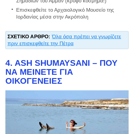
Σημαδιών του Αμμάν (κρυφό κόσμημα!)
Επισκεφθείτε το Αρχαιολογικό Μουσείο της
Ιορδανίας μέσα στην Ακρόπολη
ΣΧΕΤΙΚΌ ΆΡΘΡΟ:
Όλα όσα πρέπει να γνωρίζετε
πριν επισκεφθείτε την Πέτρα
4. ASH SHUMAYSANI – ΠΟΎ
ΝΑ ΜΕΊΝΕΤΕ ΓΙΑ
ΟΙΚΟΓΈΝΕΙΕΣ