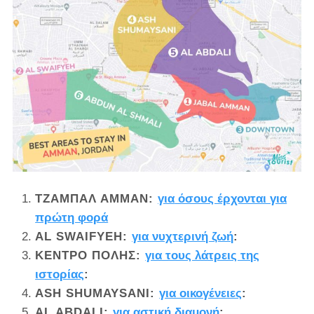
ΤΖΑΜΠΆΛ ΑΜΜΆΝ
:
για
όσους έρχονται για
πρώτη φορά
AL SWAIFYEH
:
για νυχτερινή ζωή
:
ΚΈΝΤΡΟ ΠΌΛΗΣ
:
για τους λάτρεις της
ιστορίας
:
ASH SHUMAYSANI
:
για οικογένειες
:
AL ABDALI
:
για αστική διαμονή
: