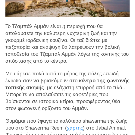
Το Τζαμπάλ Αμμάν είναι
η
περιοχή που θα
απολαύσετε την καλύτερη νυχτερινή ζωή και την
γκουρμέ ιορδανική κουζίνα. Οι ταξιδιώτες με
πεζοπορία και αναψυχή θα λατρέψουν την βολική
τοποθεσία του Τζαμπάλ Αμμάν λόγω της κοντινής του
απόστασης από το κέντρο.
Μου άρεσε πολύ αυτό το μέρος της πόλης επειδή
ένιωθα σαν να βρισκόμουν στο
κέντρο της ζωντανής
τοπικής σκηνής
με ελάχιστη επιρροή από το πλάι.
Μπορείτε να απολαύσετε τις καφετέριες που
βρίσκονται σε ιστορικά κτίρια, προσφέροντας θέα
στον φωτογενή ορίζοντα του Αμμάν.
Θυμάμαι που έφαγα το καλύτερο shawarma της ζωής
μου στο Shawerma Reem (
χάρτης
) στο Jabal Ammal.
Φυσικά, ήταν μια σύσταση από έναν ντόπιο φίλο μας.