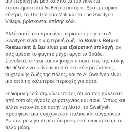
μια περιοχή με μερικά από τα πιο εκλεκτά
καταστήματα και διεθνή εστιατόρια. Δύο εμπορικά
κέντρα, το The Galleria Mall και το The Swaifyeh
Village, βρίσκονται επίσης εδώ.
Αλλά αυτό που προτείνω περισσότερο για το Al
Swaifyeh είναι η νυχτερινή ζωή.
Το Rovers Return
Restaurant & Bar είναι μια εξαιρετική επιλογή
αν
σας αρέσει το φαγητό μέχρι αργά το βράδυ.
Συνολικά, οι νέοι και ανήσυχοι επισκέπτες της πόλης
θα θέλουν να μείνουν κοντά στα κέντρα έντονης
νυχτερινής ζωής της πόλης, και το Al Swaifyeh είναι
μια από τις καλύτερες περιοχές για αυτό.
Η διαμονή εδώ σημαίνει επίσης ότι θα περιβάλλεστε
από τοπικές αγορές χειροτεχνίας και σουκ. Όπως και
άλλες γειτονιές σε αυτήν τη λίστα, το Swaifyeh
προσφέρει μια συγχώνευση παλιού και σύγχρονου
Αμμάν, με λίγο περισσότερο «μοντέρνο» από ό,τι σε
άλλα μέρη.