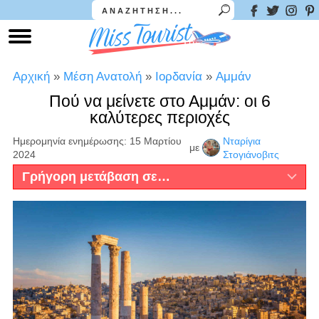
Αρχική
»
Μέση Ανατολή
»
Ιορδανία
»
Αμμάν
Πού να μείνετε στο Αμμάν: οι 6
καλύτερες περιοχές
Ημερομηνία ενημέρωσης: 15 Μαρτίου
Νταρίγια
με
2024
Στογιάνοβιτς
Γρήγορη μετάβαση σε…