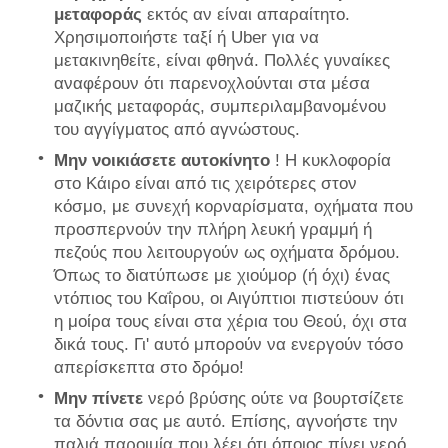
μεταφοράς
εκτός αν είναι απαραίτητο.
Χρησιμοποιήστε ταξί ή Uber για να
μετακινηθείτε, είναι φθηνά. Πολλές γυναίκες
αναφέρουν ότι παρενοχλούνται στα μέσα
μαζικής μεταφοράς, συμπεριλαμβανομένου
του αγγίγματος από αγνώστους.
Μην νοικιάσετε αυτοκίνητο
! Η κυκλοφορία
στο Κάιρο είναι από τις χειρότερες στον
κόσμο, με συνεχή κορναρίσματα, οχήματα που
προσπερνούν την πλήρη λευκή γραμμή ή
πεζούς που λειτουργούν ως οχήματα δρόμου.
Όπως το διατύπωσε με χιούμορ (ή όχι) ένας
ντόπιος του Καΐρου, οι Αιγύπτιοι πιστεύουν ότι
η μοίρα τους είναι στα χέρια του Θεού, όχι στα
δικά τους. Γι' αυτό μπορούν να ενεργούν τόσο
απερίσκεπτα στο δρόμο!
Μην πίνετε
νερό βρύσης ούτε να βουρτσίζετε
τα δόντια σας με αυτό. Επίσης, αγνοήστε την
παλιά παροιμία που λέει ότι όποιος πίνει νερό