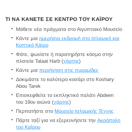
ΤΙ ΝΑ ΚΆΝΕΤΕ ΣΕ ΚΈΝΤΡΟ ΤΟΥ ΚΑΪ́ΡΟΥ
Μάθετε νέα πράγματα στο Αιγυπτιακό Μουσείο
Κάντε μια
ημερήσια εκδρομή στο Ισλαμικό και
Κοπτικό Κάιρο
Φάτε, ψωνίστε ή παρατηρήστε κόσμο στην
πλατεία Talaat Harb (
χάρτης
)
Κάντε μια
περιήγηση στις πυραμίδες
Δοκιμάστε το καλύτερο κοσάρι στο Koshary
Abou Tarek
Επισκεφθείτε το εκπληκτικό παλάτι Abdeen
του 19ου αιώνα (
χάρτης
)
Περπατήστε στο
Μουσείο Ισλαμικής Τέχνης
Πάρτε ταξί για να εξερευνήσετε την
Ακρόπολη
του Καΐρου