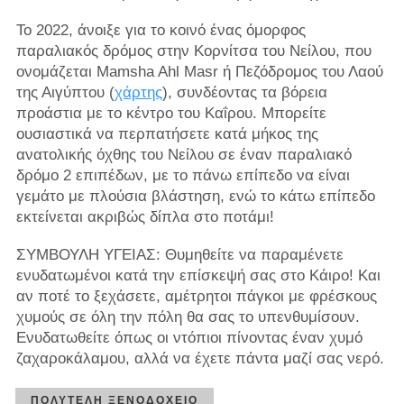
Το 2022, άνοιξε για το κοινό ένας όμορφος
παραλιακός δρόμος στην Κορνίτσα του Νείλου, που
ονομάζεται Mamsha Ahl Masr ή Πεζόδρομος του Λαού
της Αιγύπτου (
χάρτης
), συνδέοντας τα βόρεια
προάστια με το κέντρο του Καΐρου. Μπορείτε
ουσιαστικά να περπατήσετε κατά μήκος της
ανατολικής όχθης του Νείλου σε έναν παραλιακό
δρόμο 2 επιπέδων, με το πάνω επίπεδο να είναι
γεμάτο με πλούσια βλάστηση, ενώ το κάτω επίπεδο
εκτείνεται ακριβώς δίπλα στο ποτάμι!
ΣΥΜΒΟΥΛΗ ΥΓΕΙΑΣ: Θυμηθείτε να παραμένετε
ενυδατωμένοι κατά την επίσκεψή σας στο Κάιρο! Και
αν ποτέ το ξεχάσετε, αμέτρητοι πάγκοι με φρέσκους
χυμούς σε όλη την πόλη θα σας το υπενθυμίσουν.
Ενυδατωθείτε όπως οι ντόπιοι πίνοντας έναν χυμό
ζαχαροκάλαμου, αλλά να έχετε πάντα μαζί σας νερό.
ΠΟΛΥΤΕΛΉ ΞΕΝΟΔΟΧΕΊΟ