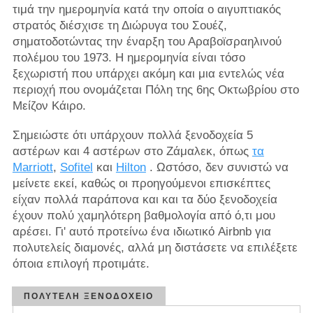
τιμά την ημερομηνία κατά την οποία ο αιγυπτιακός
στρατός διέσχισε τη Διώρυγα του Σουέζ,
σηματοδοτώντας την έναρξη του Αραβοϊσραηλινού
πολέμου του 1973. Η ημερομηνία είναι τόσο
ξεχωριστή που υπάρχει ακόμη και μια εντελώς νέα
περιοχή που ονομάζεται Πόλη της 6ης Οκτωβρίου στο
Μείζον Κάιρο.
Σημειώστε ότι υπάρχουν πολλά ξενοδοχεία 5
αστέρων και 4 αστέρων στο Ζάμαλεκ, όπως
τα
Marriott
,
Sofitel
και
Hilton
. Ωστόσο, δεν συνιστώ να
μείνετε εκεί, καθώς οι προηγούμενοι επισκέπτες
είχαν πολλά παράπονα και και τα δύο ξενοδοχεία
έχουν πολύ χαμηλότερη βαθμολογία από ό,τι μου
αρέσει. Γι' αυτό προτείνω ένα ιδιωτικό Airbnb για
πολυτελείς διαμονές, αλλά μη διστάσετε να επιλέξετε
όποια επιλογή προτιμάτε.
ΠΟΛΥΤΕΛΉ ΞΕΝΟΔΟΧΕΊΟ