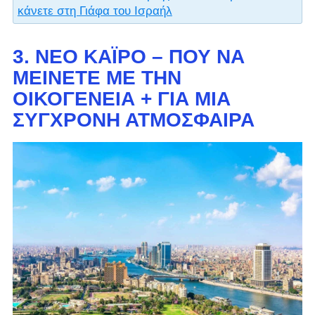
κάνετε στη Γιάφα του Ισραήλ
3. ΝΈΟ ΚΆΙΡΟ – ΠΟΎ ΝΑ
ΜΕΊΝΕΤΕ ΜΕ ΤΗΝ
ΟΙΚΟΓΈΝΕΙΑ + ΓΙΑ ΜΙΑ
ΣΎΓΧΡΟΝΗ ΑΤΜΌΣΦΑΙΡΑ