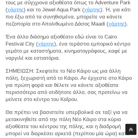
τους με σύγχρονα αξιοθέατα όπως το Adventure Park
(
χάρτης
) και το Jewel Aqua Park (
χάρτης
). Ή, για κάτι
πιο έξω από τα συνηθισμένα, μπορείτε να κάνετε
πεζοπορία στο Απολιθωμένο Δάσος Maadi (
χάρτης
).
Ένα άλλο διάσημο αξιοθέατο εδώ είναι το Cairo
Festival City (
χάρτης
), ένα τεράστιο εμπορικό κέντρο
γεμάτο με καταστήματα, κινηματογράφους, καφέ με
ναργιλέ και εστιατόρια.
ΣΗΜΕΙΩΣΗ: Σκεφτείτε το Νέο Κάιρο ως μια άλλη
πόλη, ξεχωριστή από το Κάιρο. Αν έρχεστε στο Κάιρο
για πρώτη φορά και θέλετε να κάνετε αξιοθέατα
περισσότερο από οτιδήποτε άλλο, σας προτείνω να
μείνετε στο κέντρο του Καΐρου.
Θα πρέπει να βασιστείτε υπερβολικά σε ταξί για να
μετακινηθείτε από την πόλη Νέο Κάιρο στα κύρια
αξιοθέατα του κέντρου της πόλης, και η διαδρομή
μπορεί να διαρκέσει αρκετά (περίπου μία ώρα) κατά