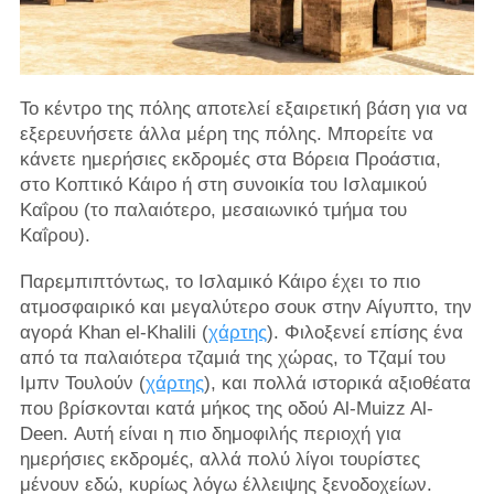
Το κέντρο της πόλης αποτελεί εξαιρετική βάση για να
εξερευνήσετε άλλα μέρη της πόλης. Μπορείτε να
κάνετε ημερήσιες εκδρομές στα Βόρεια Προάστια,
στο Κοπτικό Κάιρο ή στη συνοικία του Ισλαμικού
Καΐρου (το παλαιότερο, μεσαιωνικό τμήμα του
Καΐρου).
Παρεμπιπτόντως, το Ισλαμικό Κάιρο έχει το πιο
ατμοσφαιρικό και μεγαλύτερο σουκ στην Αίγυπτο, την
αγορά Khan el-Khalili (
χάρτης
). Φιλοξενεί επίσης ένα
από τα παλαιότερα τζαμιά της χώρας, το Τζαμί του
Ιμπν Τουλούν (
χάρτης
), και πολλά ιστορικά αξιοθέατα
που βρίσκονται κατά μήκος της οδού Al-Muizz Al-
Deen. Αυτή είναι η πιο δημοφιλής περιοχή για
ημερήσιες εκδρομές, αλλά πολύ λίγοι τουρίστες
μένουν εδώ, κυρίως λόγω έλλειψης ξενοδοχείων.