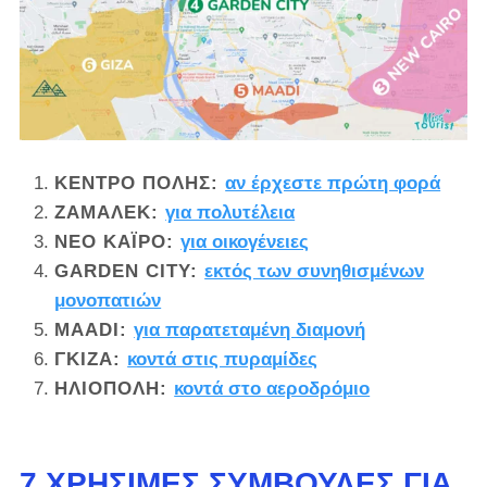
ΚΈΝΤΡΟ ΠΌΛΗΣ:
αν έρχεστε πρώτη φορά
ΖΆΜΑΛΕΚ:
για πολυτέλεια
ΝΈΟ ΚΆΙΡΟ:
για οικογένειες
GARDEN CITY:
εκτός των συνηθισμένων
μονοπατιών
MAADI:
για παρατεταμένη διαμονή
ΓΚΊΖΑ:
κοντά στις πυραμίδες
ΗΛΙΟΠΟΛΗ:
κοντά στο αεροδρόμιο
7 ΧΡΉΣΙΜΕΣ ΣΥΜΒΟΥΛΈΣ ΓΙΑ