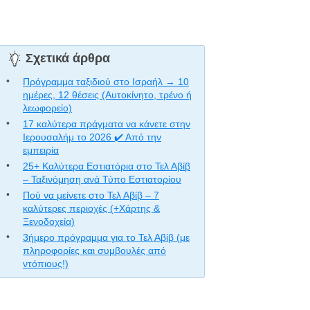
Σχετικά άρθρα
Πρόγραμμα ταξιδιού στο Ισραήλ → 10
ημέρες, 12 θέσεις (Αυτοκίνητο, τρένο ή
λεωφορείο)
17 καλύτερα πράγματα να κάνετε στην
Ιερουσαλήμ το 2026 ✔️ Από την
εμπειρία
25+ Καλύτερα Εστιατόρια στο Τελ Αβίβ
– Ταξινόμηση ανά Τύπο Εστιατορίου
Πού να μείνετε στο Τελ Αβίβ – 7
καλύτερες περιοχές (+Χάρτης &
Ξενοδοχεία)
3ήμερο πρόγραμμα για το Τελ Αβίβ (με
πληροφορίες και συμβουλές από
ντόπιους!)