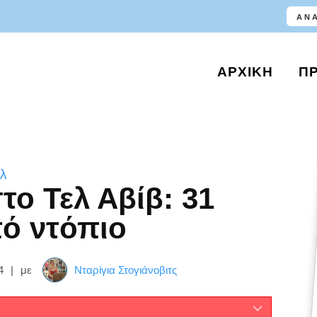
ΑΡΧΙΚΉ
Π
λ
στο Τελ Αβίβ: 31
ό ντόπιο
4
|
με
Νταρίγια Στογιάνοβιτς