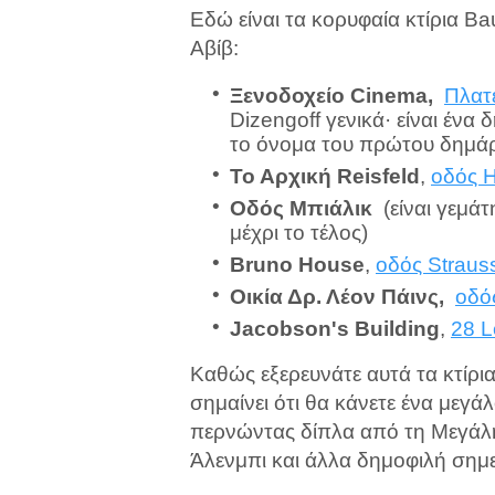
Εδώ είναι τα κορυφαία κτίρια B
Αβίβ:
Ξενοδοχείο Cinema,
Πλατε
Dizengoff γενικά· είναι ένα 
το όνομα του πρώτου δημάρ
Το Αρχική Reisfeld
,
οδός 
Οδός Μπιάλικ
(είναι γεμάτ
μέχρι το τέλος)
Bruno House
,
οδός Straus
Οικία Δρ. Λέον Πάινς,
οδό
Jacobson's Building
,
28 L
Καθώς εξερευνάτε αυτά τα κτίρι
σημαίνει ότι θα κάνετε ένα μεγά
περνώντας δίπλα από τη Μεγάλη
Άλενμπι και άλλα δημοφιλή σημε