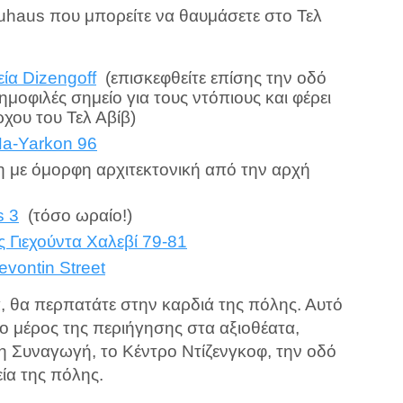
auhaus που μπορείτε να θαυμάσετε στο Τελ
ία Dizengoff
(επισκεφθείτε επίσης την οδό
δημοφιλές σημείο για τους ντόπιους και φέρει
χου του Τελ Αβίβ)
Ha-Yarkon 96
η με όμορφη αρχιτεκτονική από την αρχή
s 3
(τόσο ωραίο!)
ς Γιεχούντα Χαλεβί 79-81
evontin Street
α, θα περπατάτε στην καρδιά της πόλης. Αυτό
λο μέρος της περιήγησης στα αξιοθέατα,
 Συναγωγή, το Κέντρο Ντίζενγκοφ, την οδό
ία της πόλης.