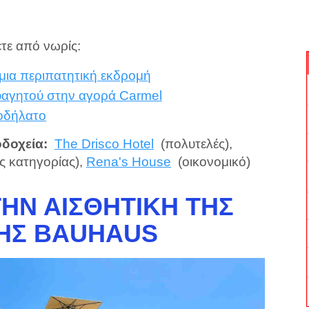
τε από νωρίς:
 μια περιπατητική εκδρομή
φαγητού στην αγορά Carmel
οδήλατο
οδοχεία:
The Drisco Hotel
(πολυτελές),
ς κατηγορίας),
Rena's House
(οικονομικό)
ΤΗΝ ΑΙΣΘΗΤΙΚΉ ΤΗΣ
ΉΣ BAUHAUS