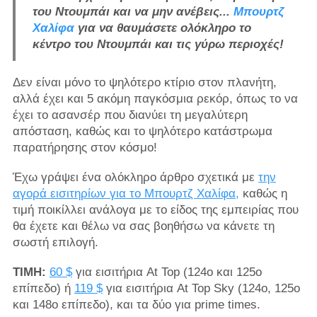
του Ντουμπάι
και να μην ανέβεις...
Μπουρτζ
Χαλίφα
για να θαυμάσετε ολόκληρο το
κέντρο του Ντουμπάι και τις γύρω περιοχές!
Δεν είναι μόνο το ψηλότερο κτίριο στον πλανήτη,
αλλά έχει και 5 ακόμη παγκόσμια ρεκόρ, όπως το να
έχει το ασανσέρ που διανύει τη μεγαλύτερη
απόσταση, καθώς και το ψηλότερο κατάστρωμα
παρατήρησης στον κόσμο!
Έχω γράψει ένα ολόκληρο άρθρο σχετικά με
την
αγορά εισιτηρίων για το Μπουρτζ Χαλίφα,
καθώς η
τιμή ποικίλλει ανάλογα με το είδος της εμπειρίας που
θα έχετε και θέλω να σας βοηθήσω να κάνετε τη
σωστή επιλογή.
ΤΙΜΗ:
60 $
για εισιτήρια At Top (124ο και 125ο
επίπεδο) ή
119 $
για εισιτήρια At Top Sky (124ο, 125ο
και 148ο επίπεδο), και τα δύο για prime times.