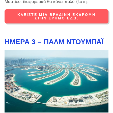
Μαρτίου, διαφορετικά θα κάνει πολύ ζέστη.
ΚΛΕΊΣΤΕ ΜΙΑ ΒΡΑΔΙΝΉ ΕΚΔΡΟΜΉ
ΣΤΗΝ ΈΡΗΜΟ ΕΔΏ.
ΗΜΈΡΑ 3 – ΠΑΛΜ ΝΤΟΥΜΠΆΙ