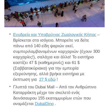
Ενυδρείο και Υποβρύχιος Ζωολογικός Κήπος
–
Βρίσκεται στο ισόγειο. Μπορείτε να δείτε
πάνω από 140 είδη ψαριών εκεί,
συμπεριλαμβανομένων καρχαριών (έχουν 300
καρχαρίες!), σαλάχια και άλλα! Το εισιτήριο
κοστίζει 47 $ (καθημερινές) και 61 $
(Σαββατοκύριακα) για την εμπειρία
εξερεύνησης, αλλά βρήκα εισιτήρια με
έκπτωση για
27 $ εδώ
!
Γλυπτά του Dubai Mall – Από τον Ανθρώπινο
Καταρράκτη μέχρι τον σκελετό ενός
δεινόσαυρου 155 εκατομμυρίων ετών που
ονομάζεται
DubaiDino
.