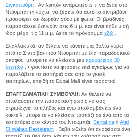
Σιγκαπούρη
. Αν λοιπόν αναρωτιέστε τι να δείτε στο
Ντουμπάι τη νύχτα, να ξέρετε ότι αυτό το σιντριβάνι
προσφέρει και δωρεάν σόου με φώτα! Οι βραδινές
παραστάσεις ξεκινούν στις 6 μ.μ. και είναι κάθε μισή
ώρα μέχρι τις 11 μ.μ. Δείτε το πρόγραμμα
εδώ
.
Εναλλακτικά, αν θέλετε να κάνετε μια βόλτα γύρω
από το Σιντριβάνι του Ντουμπάι με ένα παραδοσιακό
σκάφος, μπορείτε να κλείσετε μια
κρουαζιέρα 30
λεπτών
. Φροντίστε να φτάσετε εκεί εγκαίρως για να
παραλάβετε τα εισιτήριά σας από το γκισέ
εισιτηρίων, επειδή το Dubai Mall είναι τεράστιο!
ΕΠΑΓΓΕΛΜΑΤΙΚΗ ΣΥΜΒΟΥΛΗ:
Αν θέλετε να
απολαύσετε την παράσταση χωρίς να σας
στριμώχνει το πλήθος και ενώ απολαμβάνετε ένα
κοκτέιλ, μπορείτε να κλείσετε τραπέζι σε ένα από τα
εστιατόρια στο κέντρο του Ντουμπάι,
Serrafina
ή
Abd
El Wahab Restaurant
. Βεβαιωθείτε ότι αναφέρετε ένα
τραπέζι με θέα όταν κάνετε την κράτησή σας στα