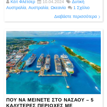
Κέιτ Φλέτσερ
10.04.2024
Δυτική
Αυστραλία
,
Αυστραλία
,
Ωκεανία
1 Σχόλιο
Διαβάστε περισσότερα
ΠΟΎ ΝΑ ΜΕΊΝΕΤΕ ΣΤΟ ΝΑΣΆΟΥ – 5
ΚΑΛΎΤΕΡΕΣ ΠΕΡΙΟΧΈΣ ΜΕ