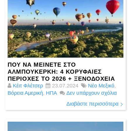
ΠΟΎ ΝΑ ΜΕΊΝΕΤΕ ΣΤΟ
ΑΛΜΠΟΥΚΈΡΚΗ: 4 ΚΟΡΥΦΑΊΕΣ
ΠΕΡΙΟΧΈΣ ΤΟ 2026 + ΞΕΝΟΔΟΧΕΊΑ
Κέιτ Φλέτσερ
23.07.2024
Νέο Μεξικό
,
Βόρεια Αμερική
,
ΗΠΑ
Δεν υπάρχουν σχόλια
Διαβάστε περισσότερα