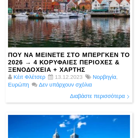
ΠΟΎ ΝΑ ΜΕΊΝΕΤΕ ΣΤΟ ΜΠΈΡΓΚΕΝ ΤΟ
2026 → 4 ΚΟΡΥΦΑΙΕΣ ΠΕΡΙΟΧΈΣ &
ΞΕΝΟΔΟΧΕΊΑ + ΧΆΡΤΗΣ
Κέιτ Φλέτσερ
13.12.2023
Νορβηγία
,
Ευρώπη
Δεν υπάρχουν σχόλια
Διαβάστε περισσότερα