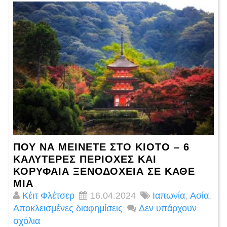
ΠΟΎ ΝΑ ΜΕΊΝΕΤΕ ΣΤΟ ΚΙΌΤΟ – 6
ΚΑΛΥΤΕΡΕΣ ΠΕΡΙΟΧΈΣ ΚΑΙ
ΚΟΡΥΦΑΊΑ ΞΕΝΟΔΟΧΕΊΑ ΣΕ ΚΆΘΕ
ΜΊΑ
Κέιτ Φλέτσερ
16.04.2024
Ιαπωνία
,
Ασία
,
Αποκλεισμένες διαφημίσεις
Δεν υπάρχουν
σχόλια