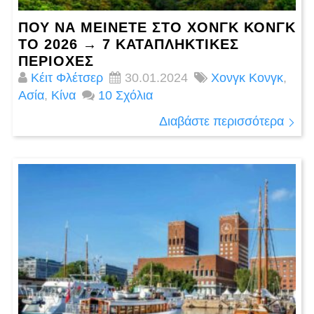
ΠΟΎ ΝΑ ΜΕΊΝΕΤΕ ΣΤΟ ΧΟΝΓΚ ΚΟΝΓΚ
ΤΟ 2026 → 7 ΚΑΤΑΠΛΗΚΤΙΚΕΣ
ΠΕΡΙΟΧΈΣ
Κέιτ Φλέτσερ
30.01.2024
Χονγκ Κονγκ
,
Ασία
,
Κίνα
10 Σχόλια
Διαβάστε περισσότερα