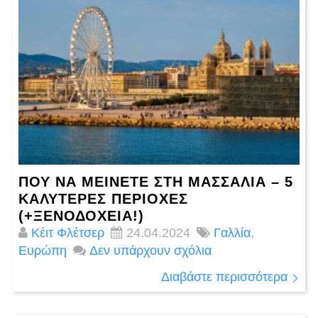
ΠΟΎ ΝΑ ΜΕΊΝΕΤΕ ΣΤΗ ΜΑΣΣΑΛΊΑ – 5
ΚΑΛΥΤΕΡΕΣ ΠΕΡΙΟΧΈΣ
(+ΞΕΝΟΔΟΧΕΊΑ!)
Κέιτ Φλέτσερ
24.04.2024
Γαλλία
,
Ευρώπη
Δεν υπάρχουν σχόλια
Διαβάστε περισσότερα