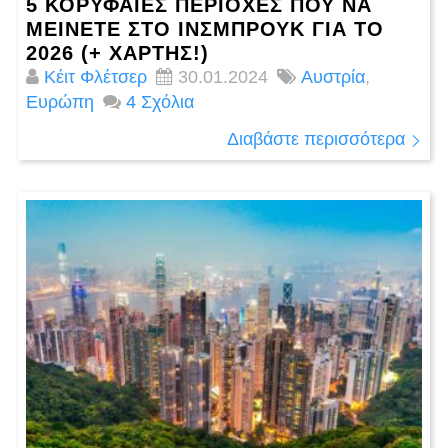
5 ΚΟΡΥΦΑΙΕΣ ΠΕΡΙΟΧΕΣ ΠΟΎ ΝΑ
ΜΕΊΝΕΤΕ ΣΤΟ ΊΝΣΜΠΡΟΥΚ ΓΙΑ ΤΟ
2026 (+ ΧΆΡΤΗΣ!)
Κέιτ Φλέτσερ
30.01.2024
Αυστρία
,
Ευρώπη
4 Σχόλια
Διαβάστε περισσότερα