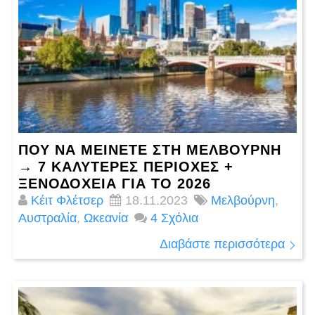
ΠΟΎ ΝΑ ΜΕΊΝΕΤΕ ΣΤΗ ΜΕΛΒΟΎΡΝΗ
→ 7 ΚΑΛΎΤΕΡΕΣ ΠΕΡΙΟΧΈΣ +
ΞΕΝΟΔΟΧΕΊΑ ΓΙΑ ΤΟ 2026
Κέιτ Φλέτσερ
18.11.2023
Μελβούρνη
,
Αυστραλία
,
Ωκεανία
4 Σχόλια
Διαβάστε περισσότερα