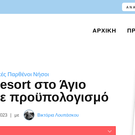
ΑΡΧΙΚΉ
Π
κές Παρθένοι Νήσοι
resort στο Άγιο
θε προϋπολογισμό
2023
|
με
Βικτόρια Λουπάσκου