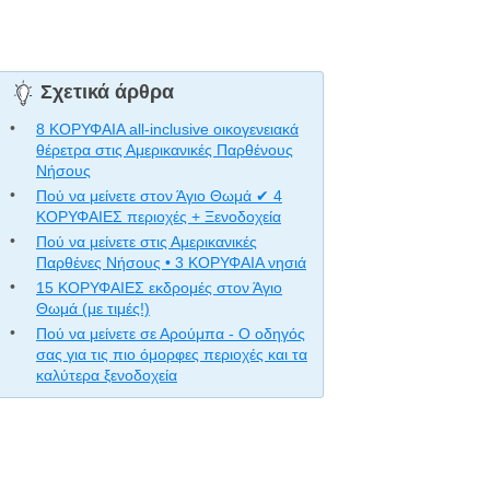
Σχετικά άρθρα
8 ΚΟΡΥΦΑΙΑ all-inclusive οικογενειακά
θέρετρα στις Αμερικανικές Παρθένους
Νήσους
Πού να μείνετε στον Άγιο Θωμά ✔ 4
ΚΟΡΥΦΑΙΕΣ περιοχές + Ξενοδοχεία
Πού να μείνετε στις Αμερικανικές
Παρθένες Νήσους • 3 ΚΟΡΥΦΑΙΑ νησιά
15 ΚΟΡΥΦΑΙΕΣ εκδρομές στον Άγιο
Θωμά (με τιμές!)
Πού να μείνετε σε Αρούμπα - Ο οδηγός
σας για τις πιο όμορφες περιοχές και τα
καλύτερα ξενοδοχεία