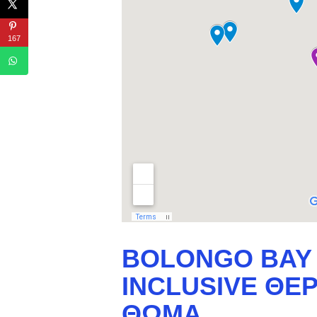
167
BOLONGO BAY 
INCLUSIVE ΘΈ
ΘΩΜΆ