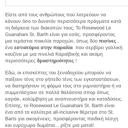
Είστε από τους ανθρώπους που λατρεύουν να
κάνουν όσο το δυνατόν περισσότερα πράγματα κατά
τη διάρκεια των διακοπών τους; Το Rosewood Le
Guanahani St. Barth είναι για εσάς, προσφέροντας
μια τεράστια ποικιλία παροχών, όπως δύο
πισίνες
,
ένα
εστιατόριο στην παραλία
που σερβίρει γαλλική
κουζίνα με μια πινελιά Καραϊβικής και ακόμη
περισσότερες
δραστηριότητες
!
Εδώ, οι επισκέπτες του ξενοδοχείου μπορούν να
παίξουν τένις στο γήπεδο τένις των εγκαταστάσεων,
να διατηρήσουν τη φόρμα τους στο γυμναστήριο ή να
συμμετάσχουν σε πολλά θαλάσσια σπορ όπως
καγιάκ, κολύμβηση με αναπνευστήρα και καταδύσεις.
Επίσης, το Rosewood Le Guanahani St. Barth είναι
ένα από τα καλύτερα all-inclusive θέρετρα στο St.
Barts για οικογένειες, προσφέροντας παιδική λέσχη
και ευρύχωρα δωμάτια... ρίξτε μια ματιά!