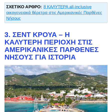
ΣΧΕΤΙΚΌ ΆΡΘΡΟ:
8 ΚΑΛΥΤΕΡΑ all-inclusive
οικογενειακά θέρετρα στις Αμερικανικές Παρθένες
Νήσους
3. ΣΕΝΤ ΚΡΟΥΆ – Η
ΚΑΛΎΤΕΡΗ ΠΕΡΙΟΧΉ ΣΤΙΣ
ΑΜΕΡΙΚΑΝΙΚΈΣ ΠΑΡΘΈΝΕΣ
ΝΉΣΟΥΣ ΓΙΑ ΙΣΤΟΡΊΑ