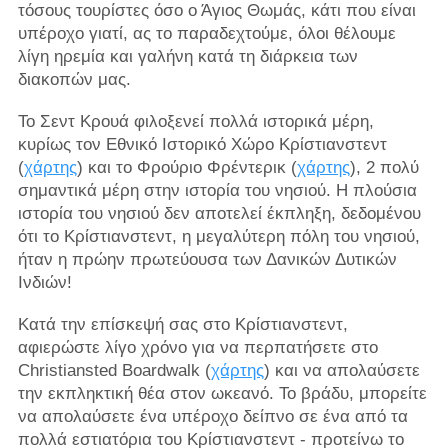
τόσους τουρίστες όσο ο Άγιος Θωμάς, κάτι που είναι
υπέροχο γιατί, ας το παραδεχτούμε, όλοι θέλουμε
λίγη ηρεμία και γαλήνη κατά τη διάρκεια των
διακοπών μας.
Το Σεντ Κρουά φιλοξενεί πολλά ιστορικά μέρη,
κυρίως τον Εθνικό Ιστορικό Χώρο Κρίστιανστεντ
(
χάρτης
) και το Φρούριο Φρέντερικ (
χάρτης
), 2 πολύ
σημαντικά μέρη στην ιστορία του νησιού. Η πλούσια
ιστορία του νησιού δεν αποτελεί έκπληξη, δεδομένου
ότι το Κρίστιανστεντ, η μεγαλύτερη πόλη του νησιού,
ήταν η πρώην πρωτεύουσα των Δανικών Δυτικών
Ινδιών!
Κατά την επίσκεψή σας στο Κρίστιανστεντ,
αφιερώστε λίγο χρόνο για να περπατήσετε στο
Christiansted Boardwalk (
χάρτης
) και να απολαύσετε
την εκπληκτική θέα στον ωκεανό. Το βράδυ, μπορείτε
να απολαύσετε ένα υπέροχο δείπνο σε ένα από τα
πολλά εστιατόρια του Κρίστιανστεντ - προτείνω το