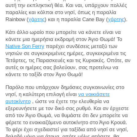
αυτή την εκπληκτική θέα. Και ναι, υπάρχουν πολλές
παραλίες και κόλποι στο νησί, όπως η παραλία
Rainbow (
χάρτης
) και η παραλία Cane Bay (
χάρτης
).
Κάτι άλλο ωραίο που μπορείτε να κάνετε είναι να
κάνετε μια ημερήσια εκδρομή στον Άγιο Θωμά! Το
Native Son Ferry
παρέχει συνδέσεις μεταξύ των
νησιών σε συγκεκριμένες ημέρες, συγκεκριμένα τις
Τετάρτες, τις Παρασκευές και τις Κυριακές. Οπότε, αν
αυτές οι ημέρες σας βολεύουν, σας προτείνω να
κάνετε το ταξίδι στον Άγιο Θωμά!
Παρόλο που υπάρχουν δημόσιες συγκοινωνίες στο
νησί, η καλύτερη επιλογή είναι
να νοικιάσετε
αυτοκίνητο
, ώστε να έχετε την ελευθερία να
εξερευνήσετε με τον δικό σας ρυθμό. Και αν έρχεστε
από τον Άγιο Θωμά, να θυμάστε ότι δεν μπορείτε να
φέρετε το ενοικιαζόμενο αυτοκίνητο στο Άγιο Κρουά.
Το φέρι έχει σχεδιαστεί για ταξίδια από νησί σε νησί,
δηλαδή μόνο για άτομα, οπότε μόλις φτάσετε, θα