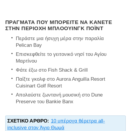
ΠΡΆΓΜΑΤΑ ΠΟΥ ΜΠΟΡΕΊΤΕ ΝΑ ΚΆΝΕΤΕ
ΣΤΗΝ ΠΕΡΙΟΧΉ ΜΠΛΌΟΥΙΝΓΚ ΠΌΙΝΤ
Περάστε μια ήσυχη μέρα στην παραλία
Pelican Bay
Επισκεφθείτε το γειτονικό νησί του Αγίου
Μαρτίνου
Φάτε έξω στο Fish Shack & Grill
Παίξτε γκολφ στο Aurora Anguilla Resort
Cuisinart Golf Resort
Απολαύστε ζωντανή μουσική στο Dune
Preserve του Bankie Banx
ΣΧΕΤΙΚΌ ΆΡΘΡΟ:
10 υπέροχα θέρετρα all-
inclusive στον Άγιο Θωμά