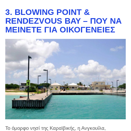
3. BLOWING POINT &
RENDEZVOUS BAY – ΠΟΎ ΝΑ
ΜΕΊΝΕΤΕ ΓΙΑ ΟΙΚΟΓΈΝΕΙΕΣ
Το όμορφο νησί της Καραϊβικής, η Ανγκουίλα,