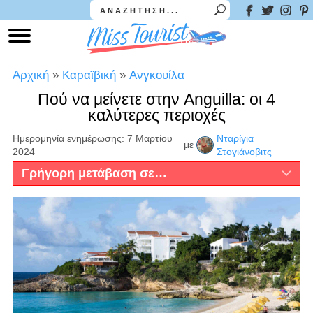
Αρχική
»
Καραϊβική
»
Ανγκουίλα
Πού να μείνετε στην Anguilla: οι 4
καλύτερες περιοχές
Ημερομηνία ενημέρωσης: 7 Μαρτίου
Νταρίγια
με
2024
Στογιάνοβιτς
Γρήγορη μετάβαση σε…