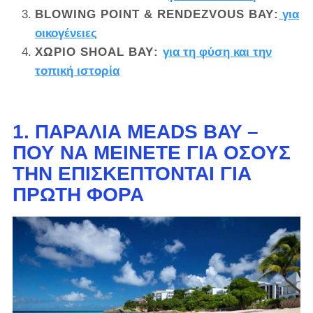
BLOWING POINT & RENDEZVOUS BAY
:
για
οικογένειες
ΧΩΡΙΌ SHOAL BAY
:
για τη φύση και την
τοπική ιστορία
1. ΠΑΡΑΛΊΑ MEADS BAY –
ΠΟΎ ΝΑ ΜΕΊΝΕΤΕ ΓΙΑ ΌΣΟΥΣ
ΤΗΝ ΕΠΙΣΚΈΠΤΟΝΤΑΙ ΓΙΑ
ΠΡΏΤΗ ΦΟΡΆ