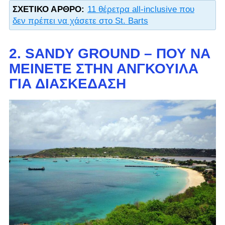
ΣΧΕΤΙΚΌ ΆΡΘΡΟ:
11 θέρετρα all-inclusive που
δεν πρέπει να χάσετε στο St. Barts
2. SANDY GROUND – ΠΟΎ ΝΑ
ΜΕΊΝΕΤΕ ΣΤΗΝ ΑΝΓΚΟΥΊΛΑ
ΓΙΑ ΔΙΑΣΚΈΔΑΣΗ