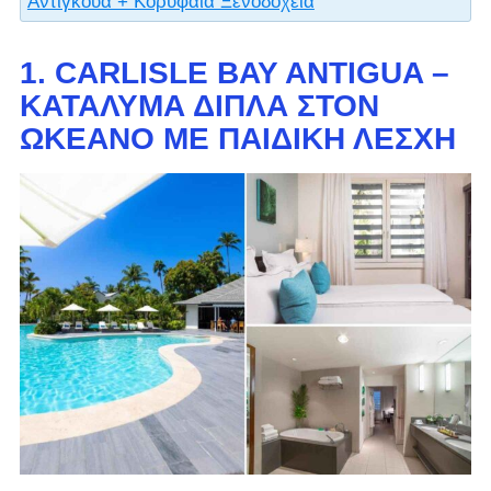
Αντίγκουα + Κορυφαία Ξενοδοχεία
1. CARLISLE BAY ANTIGUA –
ΚΑΤΆΛΥΜΑ ΔΊΠΛΑ ΣΤΟΝ
ΩΚΕΑΝΌ ΜΕ ΠΑΙΔΙΚΉ ΛΈΣΧΗ