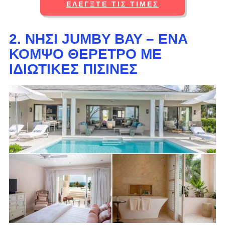
ΕΛΈΓΞΤΕ ΤΙΣ ΤΙΜΈΣ
2. ΝΗΣΊ JUMBY BAY – ΈΝΑ
ΚΟΜΨΌ ΘΈΡΕΤΡΟ ΜΕ
ΙΔΙΩΤΙΚΈΣ ΠΙΣΊΝΕΣ