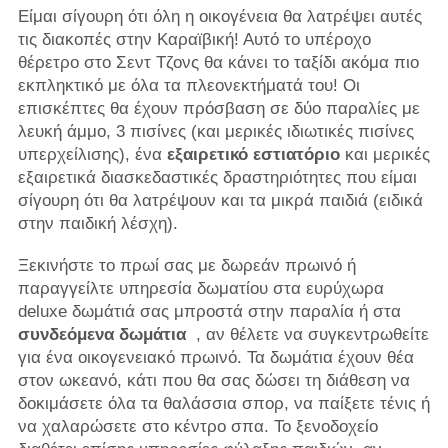
Είμαι σίγουρη ότι όλη η οικογένεια θα λατρέψει αυτές
τις διακοπές στην Καραϊβική! Αυτό το υπέροχο
θέρετρο στο Σεντ Τζονς θα κάνει το ταξίδι ακόμα πιο
εκπληκτικό με όλα τα πλεονεκτήματά του! Οι
επισκέπτες θα έχουν πρόσβαση σε δύο παραλίες με
λευκή άμμο, 3 πισίνες (και μερικές ιδιωτικές πισίνες
υπερχείλισης), ένα
εξαιρετικό εστιατόριο
και μερικές
εξαιρετικά διασκεδαστικές δραστηριότητες που είμαι
σίγουρη ότι θα λατρέψουν και τα μικρά παιδιά (ειδικά
στην παιδική λέσχη).
Ξεκινήστε το πρωί σας με δωρεάν πρωινό ή
παραγγείλτε υπηρεσία δωματίου στα ευρύχωρα
deluxe δωμάτιά σας μπροστά στην παραλία ή στα
συνδεόμενα δωμάτια
, αν θέλετε να συγκεντρωθείτε
για ένα οικογενειακό πρωινό. Τα δωμάτια έχουν θέα
στον ωκεανό, κάτι που θα σας δώσει τη διάθεση να
δοκιμάσετε όλα τα θαλάσσια σπορ, να παίξετε τένις ή
να χαλαρώσετε στο κέντρο σπα. Το ξενοδοχείο