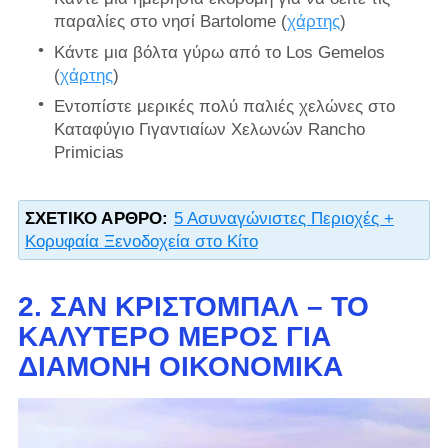
παραλίες στο νησί Bartolome (
χάρτης
)
Κάντε μια βόλτα γύρω από το Los Gemelos
(
χάρτης
)
Εντοπίστε μερικές πολύ παλιές χελώνες στο
Καταφύγιο Γιγαντιαίων Χελωνών Rancho
Primicias
ΣΧΕΤΙΚΌ ΆΡΘΡΟ:
5 Ασυναγώνιστες Περιοχές +
Κορυφαία Ξενοδοχεία στο Κίτο
2. ΣΑΝ ΚΡΙΣΤΟΜΠΆΛ – ΤΟ
ΚΑΛΎΤΕΡΟ ΜΈΡΟΣ ΓΙΑ
ΔΙΑΜΟΝΉ ΟΙΚΟΝΟΜΙΚΆ