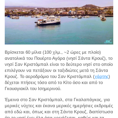
Βρίσκεται 60 μίλια (100 χλμ., ~2 ώρες με πλοίο)
ανατολικά του Πουέρτο Αγόρα (νησί Σάντα Κρουζ), το
νησί Σαν Κριστόμπαλ είναι το δεύτερο νησί στο οποίο
επιλέγουν να πετάξουν οι ταξιδιώτες μετά τη Σάντα
Κρουζ. Το αεροδρόμιο του Σαν Κριστόμπαλ (
χάρτης
)
δέχεται πτήσεις τόσο από το Κίτο όσο και από το
Γκουαγιακίλ του Ισημερινού.
Έμεινα στο Σαν Κριστόμπαλ, στα Γκαλαπάγκος, για
μερικές νύχτες και έκανα μερικές ημερήσιες εκδρομές
από εδώ και, όπως και στη Σάντα Κρουζ, διαπίστωσα
ότι το νησί έχει όλα όσα χρειάζεσαι, καθώς και τα