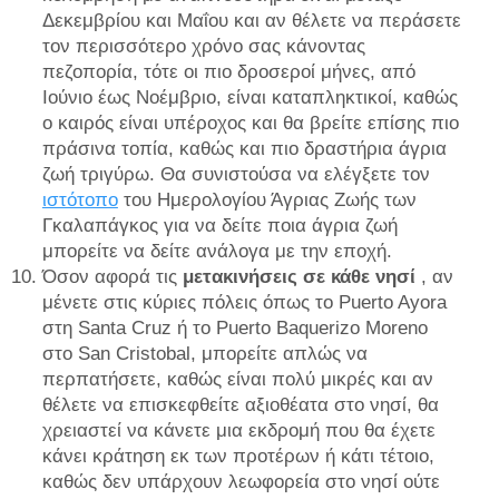
Δεκεμβρίου και Μαΐου και αν θέλετε να περάσετε
τον περισσότερο χρόνο σας κάνοντας
πεζοπορία, τότε οι πιο δροσεροί μήνες, από
Ιούνιο έως Νοέμβριο, είναι καταπληκτικοί, καθώς
ο καιρός είναι υπέροχος και θα βρείτε επίσης πιο
πράσινα τοπία, καθώς και πιο δραστήρια άγρια ​​
ζωή τριγύρω. Θα συνιστούσα να ελέγξετε τον
ιστότοπο
του Ημερολογίου Άγριας Ζωής των
Γκαλαπάγκος για να δείτε ποια άγρια ​​ζωή
μπορείτε να δείτε ανάλογα με την εποχή.
Όσον αφορά τις
μετακινήσεις σε κάθε νησί
, αν
μένετε στις κύριες πόλεις όπως το Puerto Ayora
στη Santa Cruz ή το Puerto Baquerizo Moreno
στο San Cristobal, μπορείτε απλώς να
περπατήσετε, καθώς είναι πολύ μικρές και αν
θέλετε να επισκεφθείτε αξιοθέατα στο νησί, θα
χρειαστεί να κάνετε μια εκδρομή που θα έχετε
κάνει κράτηση εκ των προτέρων ή κάτι τέτοιο,
καθώς δεν υπάρχουν λεωφορεία στο νησί ούτε