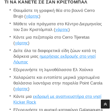
ΤΙ ΝΑ ΚΆΝΕΤΕ ΣΕ ΣΑΝ ΚΡΙΣΤΟΜΠΆΛ
Θαυμάστε τη γραφική θέα στο βουνό Cerro
Brujo (
χάρτης
)
Μάθετε νέα πράγματα στο Κέντρο Διερμηνείας
του Σαν Κριστόμπαλ (
χάρτης
)
Κάντε μια πεζοπορία στο Cerro Tijeretas
(
χάρτης
)
Δείτε όλα τα διαφορετικά είδη ζώων κατά τη
διάρκεια μιας
ημερήσιας εκδρομής στο νησί
Λόμπος
Εξερευνήστε τη λιμνοθάλασσα Ελ Χούνκο
Χαλαρώστε και εντοπίστε μερικά χαριτωμένα
θαλάσσια λιοντάρια στην παραλία Point Carola
(
χάρτης
)
Κάντε μια
εκδρομή με αναπνευστήρα στο νησί
Kicker Rock
Εξερευνήστε το φυσικό καταφύγιο Galapaguera