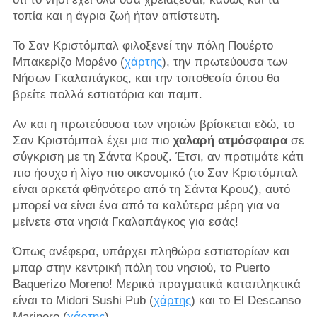
τοπία και η άγρια ​​ζωή ήταν απίστευτη.
Το Σαν Κριστόμπαλ φιλοξενεί την πόλη Πουέρτο
Μπακερίζο Μορένο (
χάρτης
), την πρωτεύουσα των
Νήσων Γκαλαπάγκος, και την τοποθεσία όπου θα
βρείτε πολλά εστιατόρια και παμπ.
Αν και η πρωτεύουσα των νησιών βρίσκεται εδώ, το
Σαν Κριστόμπαλ έχει μια πιο
χαλαρή ατμόσφαιρα
σε
σύγκριση με τη Σάντα Κρουζ. Έτσι, αν προτιμάτε κάτι
πιο ήσυχο ή λίγο πιο οικονομικό (το Σαν Κριστόμπαλ
είναι αρκετά φθηνότερο από τη Σάντα Κρουζ), αυτό
μπορεί να είναι ένα από τα καλύτερα μέρη για να
μείνετε στα νησιά Γκαλαπάγκος για εσάς!
Όπως ανέφερα, υπάρχει πληθώρα εστιατορίων και
μπαρ στην κεντρική πόλη του νησιού, το Puerto
Baquerizo Moreno! Μερικά πραγματικά καταπληκτικά
είναι το Midori Sushi Pub (
χάρτης
) και το El Descanso
Marinero (
χάρτης
).