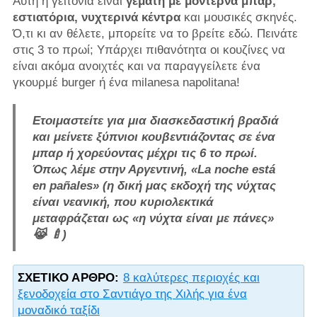
Αυτή η γειτονιά είναι
γεμάτη με μοντέρνα μπαρ,
εστιατόρια, νυχτερινά κέντρα
και μουσικές σκηνές.
Ό,τι κι αν θέλετε, μπορείτε να το βρείτε εδώ. Πεινάτε
στις 3 το πρωί; Υπάρχει πιθανότητα οι κουζίνες να
είναι ακόμα ανοιχτές και να παραγγείλετε ένα
γκουρμέ burger ή ένα milanesa napolitana!
Ετοιμαστείτε για μια διασκεδαστική βραδιά
και μείνετε ξύπνιοι κουβεντιάζοντας σε ένα
μπαρ ή χορεύοντας μέχρι τις 6 το πρωί.
Όπως λέμε στην Αργεντινή, «La noche está
en pañales» (η δική μας εκδοχή της νύχτας
είναι νεανική, που κυριολεκτικά
μεταφράζεται ως «η νύχτα είναι με πάνες»
😹 🍼)
ΣΧΕΤΙΚΌ ΆΡΘΡΟ:
8 καλύτερες περιοχές και
ξενοδοχεία στο Σαντιάγο της Χιλής για ένα
μοναδικό ταξίδι