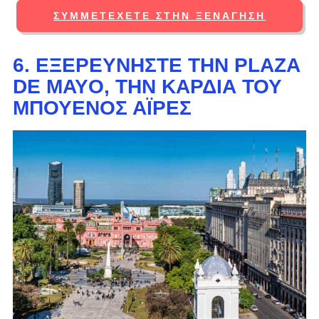
ΣΥΜΜΕΤΈΧΕΤΕ ΣΤΗΝ ΞΕΝΆΓΗΣΗ
6. ΕΞΕΡΕΥΝΉΣΤΕ ΤΗΝ PLAZA
DE MAYO, ΤΗΝ ΚΑΡΔΙΆ ΤΟΥ
ΜΠΟΥΈΝΟΣ ΆΙΡΕΣ