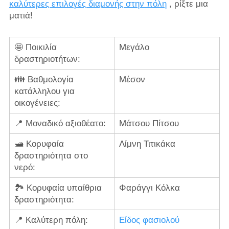
καλύτερες επιλογές διαμονής στην πόλη
, ρίξτε μια
ματιά!
🤩 Ποικιλία
Μεγάλο
δραστηριοτήτων:
👪 Βαθμολογία
Μέσον
κατάλληλου για
οικογένειες:
📍 Μοναδικό αξιοθέατο:
Μάτσου Πίτσου
🛥️ Κορυφαία
Λίμνη Τιτικάκα
δραστηριότητα στο
νερό:
🏞️ Κορυφαία υπαίθρια
Φαράγγι Κόλκα
δραστηριότητα:
📍 Καλύτερη πόλη:
Είδος φασιολού