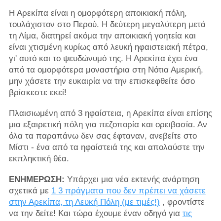
Η Αρεκίπα είναι η ομορφότερη αποικιακή πόλη,
τουλάχιστον στο Περού. Η δεύτερη μεγαλύτερη μετά
τη Λίμα, διατηρεί ακόμα την αποικιακή γοητεία και
είναι χτισμένη κυρίως από λευκή ηφαιστειακή πέτρα,
γι' αυτό και το ψευδώνυμό της. Η Αρεκίπα έχει ένα
από τα ομορφότερα μοναστήρια στη Νότια Αμερική,
μην χάσετε την ευκαιρία να την επισκεφθείτε όσο
βρίσκεστε εκεί!
Πλαισιωμένη από 3 ηφαίστεια, η Αρεκίπα είναι επίσης
μια εξαιρετική πόλη για πεζοπορία και ορειβασία. Αν
όλα τα παραπάνω δεν σας έφταναν, ανεβείτε στο
Μίστι - ένα από τα ηφαίστειά της και απολαύστε την
εκπληκτική θέα.
ΕΝΗΜΕΡΩΣΗ:
Υπάρχει μια νέα εκτενής ανάρτηση
σχετικά με
1
3 πράγματα που δεν πρέπει να χάσετε
στην Αρεκίπα, τη Λευκή Πόλη (με τιμές!)
, φροντίστε
να την δείτε! Και τώρα έχουμε έναν οδηγό για
τις