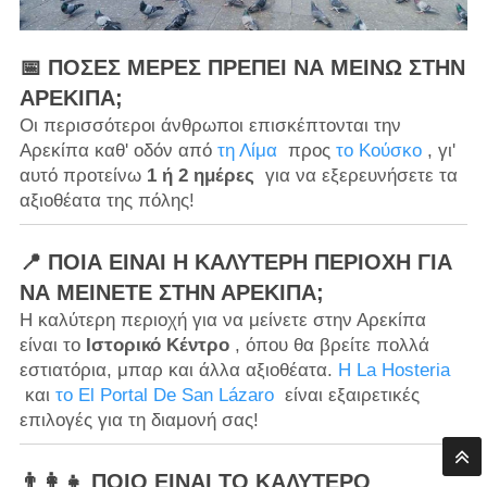
📅 ΠΌΣΕΣ ΜΈΡΕΣ ΠΡΈΠΕΙ ΝΑ ΜΕΊΝΩ ΣΤΗΝ
ΑΡΕΚΊΠΑ;
Οι περισσότεροι άνθρωποι επισκέπτονται την
Αρεκίπα καθ' οδόν από
τη Λίμα
προς
το Κούσκο
, γι'
αυτό προτείνω
1 ή 2 ημέρες
για να εξερευνήσετε τα
αξιοθέατα της πόλης!
📍 ΠΟΙΑ ΕΊΝΑΙ Η ΚΑΛΎΤΕΡΗ ΠΕΡΙΟΧΉ ΓΙΑ
ΝΑ ΜΕΊΝΕΤΕ ΣΤΗΝ ΑΡΕΚΊΠΑ;
Η καλύτερη περιοχή για να μείνετε στην Αρεκίπα
είναι το
Ιστορικό Κέντρο
, όπου θα βρείτε πολλά
εστιατόρια, μπαρ και άλλα αξιοθέατα.
Η La Hosteria
και
το El Portal De San Lázaro
είναι εξαιρετικές
επιλογές για τη διαμονή σας!
👨‍👩‍👧 ΠΟΙΟ ΕΊΝΑΙ ΤΟ ΚΑΛΎΤΕΡΟ