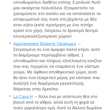
υπνοδωματίων διαθέτει επίσης 3 μπάνια! Αυτό
μου ακούγεται πολυτέλεια. Ετοιμαστείτε να
χαλαρώσετε στο σαλόνι και να απολαύσετε τα
απογευματινά σας ποτά στη βεράντα με θέα
στον κήπο (κατά προτίμηση με ένα ποτήρι
κρασί στο χέρι). Λατρεύω το δροσερό δέντρο
εσωτερικού/εξωτερικού χώρου!
Apartamentos Beaterio Yanahuara
–
Στεγασμένο σε ένα όμορφο παλιό κτίριο, αυτό
το διαμέρισμα περιλαμβάνει αίθριο, 1
υπνοδωμάτιο και πλήρως εξοπλισμένη κουζίνα
που σας περιμένει να ετοιμάσετε ένα νόστιμο
γεύμα. Με άφθονο αποθηκευτικό χώρο, αυτό
θα ήταν ένα εξαιρετικό μέρος για κάποιον που
αναζητά ένα διαμέρισμα μεγαλύτερης
διάρκειας στην Αρεκίπα.
La Casa H
– Άλλο ένα με απίστευτη θέα στο
βουνό από το αίθριο, αλλά αυτή τη φορά σε
πολύ χαμηλότερη τιμή. Αυτό το δίκλινο δωμάτιο