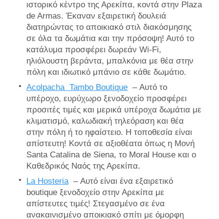
ιστορικό κέντρο της Αρεκίπα, κοντά στην Plaza
de Armas. Έκαναν εξαιρετική δουλειά
διατηρώντας το αποικιακό στιλ διακόσμησης
σε όλα τα δωμάτια και την πρόσοψη! Αυτό το
κατάλυμα προσφέρει δωρεάν Wi-Fi,
ηλιόλουστη βεράντα, μπαλκόνια με θέα στην
πόλη και ιδιωτικό μπάνιο σε κάθε δωμάτιο.
Acolpacha
Tambo Boutique
– Αυτό το
υπέροχο, ευρύχωρο ξενοδοχείο προσφέρει
προσιτές τιμές και μερικά υπέροχα δωμάτια με
κλιματισμό, καλωδιακή τηλεόραση και θέα
στην πόλη ή το ηφαίστειο. Η τοποθεσία είναι
απίστευτη! Κοντά σε αξιοθέατα όπως η Μονή
Santa Catalina de Siena, το Moral House και ο
Καθεδρικός Ναός της Αρεκίπα.
La Hosteria
– Αυτό είναι ένα εξαιρετικό
boutique ξενοδοχείο στην Αρεκίπα με
απίστευτες τιμές! Στεγασμένο σε ένα
ανακαινισμένο αποικιακό σπίτι με όμορφη