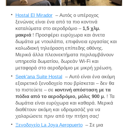
Hostal El Mirador
– Αυτός ο υπέροχος
ξενώνας είναι ένα από τα πιο κοντινά
καταλύματα στο αεροδρόμιο –
1,5 χλμ.
μακριά
! Προσφέρει ευρύχωρα και άνετα
δωμάτια με ντουλάπα, επιφάνεια εργασίας και
καλωδιακή τηλεόραση επίπεδης οθόνης.
Μερικά άλλα πλεονεκτήματα περιλαμβάνουν
υπηρεσία δωματίου, δωρεάν Wi-Fi και
μεταφορά στο αεροδρόμιο με μικρή χρέωση.
Seek'ana Suite Hostal
– Αυτό είναι ένα ακόμη
εξαιρετικό ξενοδοχείο που βρίσκεται – δεν θα
το πιστεύετε – σε
κοντινή απόσταση με τα
πόδια από το αεροδρόμιο, μόλις 900 μ.
! Τα
δωμάτια είναι ευρύχωρα και καθαρά. Μερικά
διαθέτουν ακόμη και υδρομασάζ για να
χαλαρώσετε πριν από την πτήση σας!
Ξενοδοχείο La Joya Aeropuerto
– Σε μια