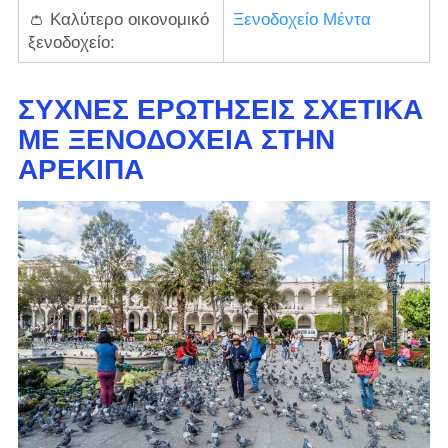
👛 Καλύτερο οικονομικό
Ξενοδοχείο Μέντα
ξενοδοχείο:
ΣΥΧΝΈΣ ΕΡΩΤΉΣΕΙΣ ΣΧΕΤΙΚΆ
ΜΕ ΞΕΝΟΔΟΧΕΊΑ ΣΤΗΝ
ΑΡΕΚΊΠΑ