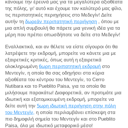
κάνουμε την έρευνά μας για τα μεγαλύτερα αξιοθέατα
της πόλης, γι' αυτό και έχουμε τον καλύτερό μας φίλο,
τις περιπατητικές περιηγήσεις στο Μεδεγίν! Δείτε
αυτήν τη
δωρεάν περιπατητική περιήγηση
, όπου με
μια απλή συμβουλή θα πάρετε μια γενική ιδέα για τα
μέρη που πρέπει οπωσδήποτε να δείτε στο Μεδεγίν!
Εναλλακτικά, και αν θέλετε να είστε σίγουροι ότι θα
λατρέψετε την εκδρομή, μπορείτε να κάνετε μια με
εξαιρετικές κριτικές, όπως αυτή η εξαιρετικά
ολοκληρωμένη
6ωρη περιπατητική εκδρομή
στο
Μεντεγίν, η οποία θα σας οδηγήσει στα κύρια
αξιοθέατα του κέντρου του Μεντεγίν, το Cerro
Nutibara και το Pueblito Paisa, για τα οποία θα
μιλήσουμε παρακάτω! Διαφορετικά, αν προτιμάτε μια
ιδιωτική και εξατομικευμένη εκδρομή, μπορείτε να
δείτε αυτή την
5ωρη ιδιωτική περιήγηση στην πόλη
του Μεντεγίν,
η οποία περιλαμβάνει επίσκεψη στα
πιο δημοφιλή σημεία του Μεντεγίν και στο Pueblito
Paisa, όλα με ιδιωτικό μεταφορικό μέσο!