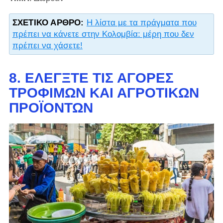
ΣΧΕΤΙΚΌ ΆΡΘΡΟ:
Η λίστα με τα πράγματα που
πρέπει να κάνετε στην Κολομβία: μέρη που δεν
πρέπει να χάσετε!
8. ΕΛΈΓΞΤΕ ΤΙΣ ΑΓΟΡΈΣ
ΤΡΟΦΊΜΩΝ ΚΑΙ ΑΓΡΟΤΙΚΏΝ
ΠΡΟΪΌΝΤΩΝ