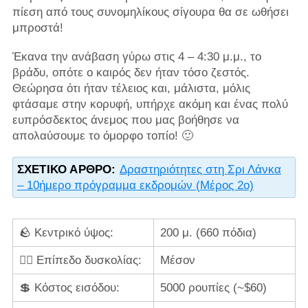
πίεση από τους συνομηλίκους σίγουρα θα σε ωθήσει
μπροστά!
Έκανα την ανάβαση γύρω στις 4 – 4:30 μ.μ., το
βράδυ, οπότε ο καιρός δεν ήταν τόσο ζεστός.
Θεώρησα ότι ήταν τέλειος και, μάλιστα, μόλις
φτάσαμε στην κορυφή, υπήρχε ακόμη και ένας πολύ
ευπρόσδεκτος άνεμος που μας βοήθησε να
απολαύσουμε το όμορφο τοπίο! 🙂
ΣΧΕΤΙΚΌ ΆΡΘΡΟ:
Δραστηριότητες στη Σρι Λάνκα
– 10ήμερο πρόγραμμα εκδρομών (Μέρος 2ο)
🪨 Κεντρικό ύψος:
200 μ. (660 πόδια)
🧗‍♀️ Επίπεδο δυσκολίας:
Μέσον
💲 Κόστος εισόδου:
5000 ρουπίες (~$60)