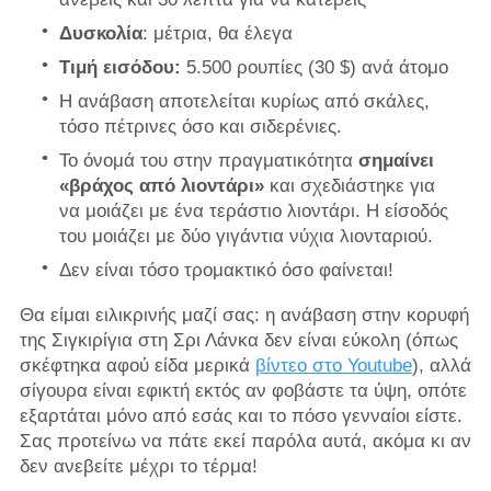
Δυσκολία
: μέτρια, θα έλεγα
Τιμή εισόδου:
5.500 ρουπίες (30 $) ανά άτομο
Η ανάβαση αποτελείται κυρίως από σκάλες,
τόσο πέτρινες όσο και σιδερένιες.
Το όνομά του στην πραγματικότητα
σημαίνει
«βράχος από λιοντάρι»
και σχεδιάστηκε για
να μοιάζει με ένα τεράστιο λιοντάρι. Η είσοδός
του μοιάζει με δύο γιγάντια νύχια λιονταριού.
Δεν είναι τόσο τρομακτικό όσο φαίνεται!
Θα είμαι ειλικρινής μαζί σας: η ανάβαση στην κορυφή
της Σιγκιρίγια στη Σρι Λάνκα δεν είναι εύκολη (όπως
σκέφτηκα αφού είδα μερικά
βίντεο στο Youtube
), αλλά
σίγουρα είναι εφικτή εκτός αν φοβάστε τα ύψη, οπότε
εξαρτάται μόνο από εσάς και το πόσο γενναίοι είστε.
Σας προτείνω να πάτε εκεί παρόλα αυτά, ακόμα κι αν
δεν ανεβείτε μέχρι το τέρμα!