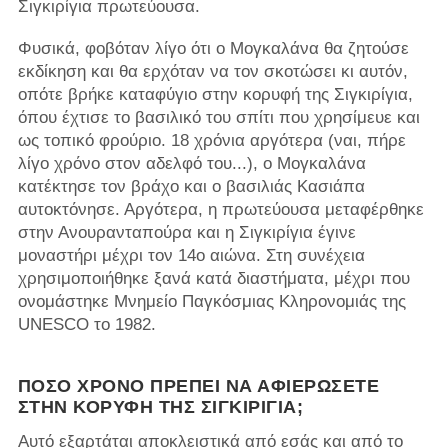
Σιγκιρίγια πρωτεύουσα.
Φυσικά, φοβόταν λίγο ότι ο Μογκαλάνα θα ζητούσε
εκδίκηση και θα ερχόταν να τον σκοτώσει κι αυτόν,
οπότε βρήκε καταφύγιο στην κορυφή της Σιγκιρίγια,
όπου έχτισε το βασιλικό του σπίτι που χρησίμευε και
ως τοπικό φρούριο. 18 χρόνια αργότερα (ναι, πήρε
λίγο χρόνο στον αδελφό του...), ο Μογκαλάνα
κατέκτησε τον βράχο και ο βασιλιάς Κασιάπα
αυτοκτόνησε. Αργότερα, η πρωτεύουσα μεταφέρθηκε
στην Ανουρανταπούρα και η Σιγκιρίγια έγινε
μοναστήρι μέχρι τον 14ο αιώνα. Στη συνέχεια
χρησιμοποιήθηκε ξανά κατά διαστήματα, μέχρι που
ονομάστηκε Μνημείο Παγκόσμιας Κληρονομιάς της
UNESCO το 1982.
ΠΌΣΟ ΧΡΌΝΟ ΠΡΈΠΕΙ ΝΑ ΑΦΙΕΡΏΣΕΤΕ
ΣΤΗΝ ΚΟΡΥΦΉ ΤΗΣ ΣΙΓΚΙΡΊΓΙΑ;
Αυτό εξαρτάται αποκλειστικά από εσάς και από το