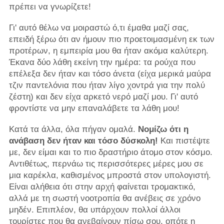
πρέπει να γνωρίζετε!
Γι' αυτό θέλω να μοιραστώ ό,τι έμαθα μαζί σας,
επειδή ξέρω ότι αν ήμουν πιο προετοιμασμένη εκ των
προτέρων, η εμπειρία μου θα ήταν ακόμα καλύτερη.
Έκανα δύο λάθη εκείνη την ημέρα: τα ρούχα που
επέλεξα δεν ήταν και τόσο άνετα (είχα μερικά μαύρα
τζιν παντελόνια που ήταν λίγο χοντρά για την πολύ
ζέστη) και δεν είχα αρκετό νερό μαζί μου. Γι' αυτό
φροντίστε να μην επαναλάβετε τα λάθη μου!
Κατά τα άλλα, όλα πήγαν ομαλά.
Νομίζω ότι η
ανάβαση δεν ήταν και τόσο δύσκολη!
Και πιστέψτε
με, δεν είμαι και το πιο δραστήριο άτομο στον κόσμο.
Αντιθέτως, περνάω τις περισσότερες μέρες μου σε
μια καρέκλα, καθισμένος μπροστά στον υπολογιστή.
Είναι αλήθεια ότι στην αρχή φαίνεται τρομακτικό,
αλλά με τη σωστή νοοτροπία θα ανέβεις σε χρόνο
μηδέν. Επιπλέον, θα υπάρχουν πολλοί άλλοι
τουρίστες που θα ανεβαίνουν πίσω σου, οπότε η