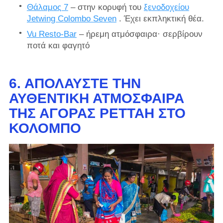
Θάλαμος 7
– στην κορυφή του
ξενοδοχείου
Jetwing Colombo Seven
. Έχει εκπληκτική θέα.
Vu Resto-Bar
– ήρεμη ατμόσφαιρα· σερβίρουν
ποτά και φαγητό
6. ΑΠΟΛΑΎΣΤΕ ΤΗΝ
ΑΥΘΕΝΤΙΚΉ ΑΤΜΌΣΦΑΙΡΑ
ΤΗΣ ΑΓΟΡΆΣ PETTAH ΣΤΟ
ΚΟΛΌΜΠΟ