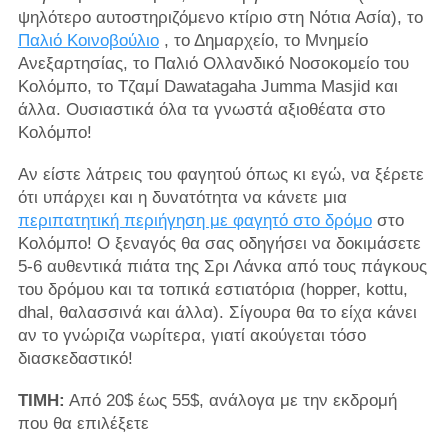
ψηλότερο αυτοστηριζόμενο κτίριο στη Νότια Ασία), το
Παλιό Κοινοβούλιο
, το Δημαρχείο, το Μνημείο
Ανεξαρτησίας, το Παλιό Ολλανδικό Νοσοκομείο του
Κολόμπο, το Τζαμί Dawatagaha Jumma Masjid και
άλλα. Ουσιαστικά όλα τα γνωστά αξιοθέατα στο
Κολόμπο!
Αν είστε λάτρεις του φαγητού όπως κι εγώ, να ξέρετε
ότι υπάρχει και η δυνατότητα να κάνετε μια
περιπατητική περιήγηση με φαγητό στο δρόμο
στο
Κολόμπο! Ο ξεναγός θα σας οδηγήσει να δοκιμάσετε
5-6 αυθεντικά πιάτα της Σρι Λάνκα από τους πάγκους
του δρόμου και τα τοπικά εστιατόρια (hopper, kottu,
dhal, θαλασσινά και άλλα). Σίγουρα θα το είχα κάνει
αν το γνώριζα νωρίτερα, γιατί ακούγεται τόσο
διασκεδαστικό!
ΤΙΜΗ:
Από 20$ έως 55$, ανάλογα με την εκδρομή
που θα επιλέξετε