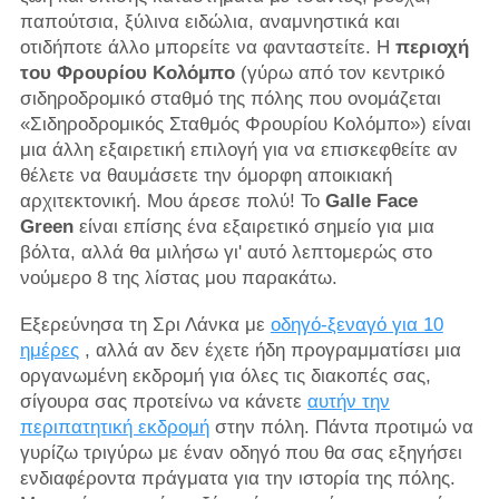
παπούτσια, ξύλινα ειδώλια, αναμνηστικά και
οτιδήποτε άλλο μπορείτε να φανταστείτε. Η
περιοχή
του Φρουρίου Κολόμπο
(γύρω από τον κεντρικό
σιδηροδρομικό σταθμό της πόλης που ονομάζεται
«Σιδηροδρομικός Σταθμός Φρουρίου Κολόμπο») είναι
μια άλλη εξαιρετική επιλογή για να επισκεφθείτε αν
θέλετε να θαυμάσετε την όμορφη αποικιακή
αρχιτεκτονική. Μου άρεσε πολύ! Το
Galle Face
Green
είναι επίσης ένα εξαιρετικό σημείο για μια
βόλτα, αλλά θα μιλήσω γι' αυτό λεπτομερώς στο
νούμερο 8 της λίστας μου παρακάτω.
Εξερεύνησα τη Σρι Λάνκα με
οδηγό-ξεναγό για 10
ημέρες
, αλλά αν δεν έχετε ήδη προγραμματίσει μια
οργανωμένη εκδρομή για όλες τις διακοπές σας,
σίγουρα σας προτείνω να κάνετε
αυτήν την
περιπατητική εκδρομή
στην πόλη. Πάντα προτιμώ να
γυρίζω τριγύρω με έναν οδηγό που θα σας εξηγήσει
ενδιαφέροντα πράγματα για την ιστορία της πόλης.