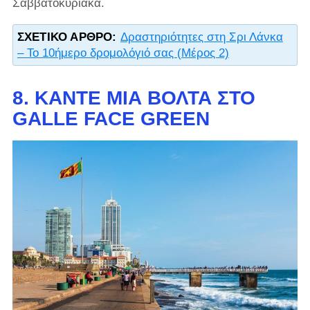
Σαββατοκύριακα.
ΣΧΕΤΙΚΌ ΆΡΘΡΟ:
Δραστηριότητες στη Σρι Λάνκα
– Το 10ήμερο δρομολόγιό σας (Μέρος 2)
8. ΚΆΝΤΕ ΜΙΑ ΒΌΛΤΑ ΣΤΟ
GALLE FACE GREEN