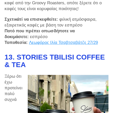
καφέ από την Groovy Roasters, οπότε ξέρετε ότι ο
καφές τους είναι κορυφαίας ποιότητας!
Σχετικάτί να επισκεφθείτε:
φιλική ατμόσφαιρα,
εξαιρετικός καφές με βάση τον εσπρέσο
Ποτό που πρέπει οπωσδήποτε να
δοκιμάσετε:
εσπρέσο
Τοποθεσία:
Λεωφόρος Ιλία Τσαβτσαβάτζε 27/29
13. STORIES TBILISI COFFEE
& TEA
Ξέρω ότι
έχω
προτείνει
πολύ
συχνά