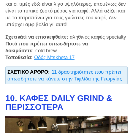
και οι τιμές εδώ είναι λίγο υψηλότερες, επομένως δεν
είναι το τυπικό ζεστό μέρος για καφέ. Αλλά αξίζει και
με το παραπάνω για τους γνώστες του καφέ, δεν
υπάρχει αμφιβολία γι' αυτό!
Σχετικάτί να επισκεφθείτε:
αληθινός καφές specialty
Ποτό που πρέπει οπωσδήποτε να
δοκιμάσετε:
cold brew
Τοποθεσία:
Οδός Mtskheta 17
ΣΧΕΤΙΚΌ ΆΡΘΡΟ:
11 δραστηριότητες που πρέπει
οπωσδήποτε να κάνετε στην Τιφλίδα της Γεωργίας
10. ΚΑΦΈΣ DAILY GRIND &
ΠΕΡΙΣΣΌΤΕΡΑ