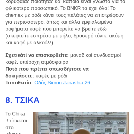
κορυφαίας ποιότητας και κάποια είναι γνωστά για το
φιλικότερο προσωπικό. Το BNKR τα έχει όλα! Το
chemex με ρόδι κάνει τους πελάτες να επιστρέφουν
για περισσότερο, όπως και άλλα εμφιαλωμένα
ροφήματα καφέ που μπορείτε να βρείτε εδώ
(σκεφτείτε εσπρέσο με μήλο, δροσερό τόνικ, ακόμη
και καφέ με αλκοόλ!).
Σχετικάτί να επισκεφθείτε:
μοναδικοί συνδυασμοί
καφέ, υπέροχη ατμόσφαιρα
Ποτό που πρέπει οπωσδήποτε να
δοκιμάσετε:
καφές με ρόδι
Τοποθεσία:
Οδός Simon Janashia 26
8. ΤΣΊΚΑ
Το Chika
βρίσκεται
στο