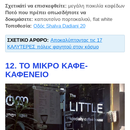
Σχετικάτί να επισκεφθείτε:
μεγάλη ποικιλία καφέδων
Ποτό που πρέπει οπωσδήποτε να
δοκιμάσετε:
καπουτσίνο πορτοκαλιού, flat white
Τοποθεσία:
Οδός Shalva Dadiani 20
ΣΧΕΤΙΚΌ ΆΡΘΡΟ:
Αποκαλύπτοντας τις 17
ΚΑΛΥΤΕΡΕΣ πόλεις φαγητού στον κόσμο
12. ΤΟ ΜΙΚΡΌ ΚΑΦΈ-
ΚΑΦΕΝΕΊΟ