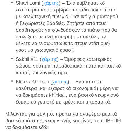
Shavi Lomi (
χάρτης
) – Ένα εμβληματικό
εστιατόριο που σερβίρει παραδοσιακά πιάτα
με καλλιτεχνική πινελιά, ιδανικό για ραντεβού
ή ξεχωριστές βραδιές. Ζητήστε από τους
σερβιτόρους να συνδυάσουν το πιάτο που θα
επιλέξετε με ένα ποτήρι (ή μπουκάλι, αν
θέλετε να ενσωματωθείτε στους ντόπιους)
νόστιμο γεωργιανό κρασί!
Sakhli #11 (
χάρτης
) – Όμορφος εσωτερικός
χώρος, νόστιμα παραδοσιακά πιάτα και τοπικό
κρασί, και λογικές τιμές.
Klike's Khinkali (
χάρτης
) – Ένα από τα
καλύτερα (και εξαιρετικά οικονομικά) μέρη για
να δοκιμάσετε khinkali, ένα βασικό γεωργιανό
ζυμαρικό γεμιστό με κρέας και μπαχαρικά.
Μιλώντας για φαγητό, πρέπει να αναφέρω μερικά
βασικά πιάτα της γεωργιανής κουζίνας που ΠΡΕΠΕΙ
να δοκιμάσετε εδώ: