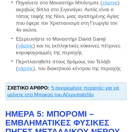
Πηγαίνετε στο Μοναστήρι Μπόντμπε (
χάρτης
)
ακριβώς δίπλα στο Σιγκνάγκι. Αυτός είναι ο
τόπος ταφής της Νίνο, μιας αγαπημένης Αγίας
που έφερε τον Χριστιανισμό στη Γεωργία τον
4ο αιώνα.
Εξερευνήστε το Μοναστήρι David Gareji
(
χάρτης
) και τις εκπληκτικές κόκκινες πέτρινες
κορυφογραμμές της περιοχής
Περιπλανηθείτε στους δρόμους του Τελάβι
(
χάρτης
), του διοικητικού κέντρου της περιοχής
ΣΧΕΤΙΚΌ ΆΡΘΡΟ:
5 ονειρεμένες περιοχές για να
μείνετε στο Μπακού του Αζερμπαϊτζάν
ΗΜΈΡΑ 5: ΜΠΟΡΌΜΙ –
ΕΜΒΛΗΜΑΤΙΚΈΣ ΦΥΣΙΚΈΣ
ΠΗΓΈΣ ΜΕΤΑΛΛΙΚΟΎ ΝΕΡΟΎ