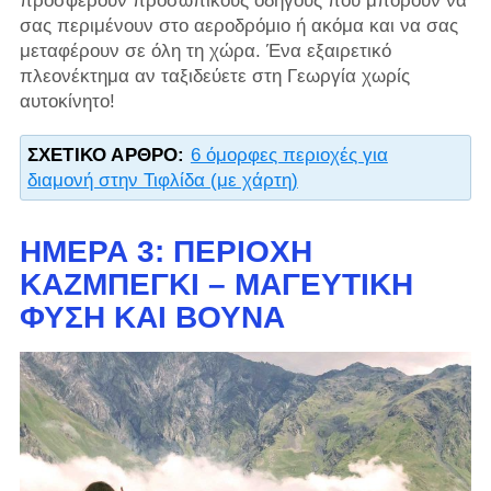
προσφέρουν προσωπικούς οδηγούς που μπορούν να
σας περιμένουν στο αεροδρόμιο ή ακόμα και να σας
μεταφέρουν σε όλη τη χώρα. Ένα εξαιρετικό
πλεονέκτημα αν ταξιδεύετε στη Γεωργία χωρίς
αυτοκίνητο!
ΣΧΕΤΙΚΌ ΆΡΘΡΟ:
6 όμορφες περιοχές για
διαμονή στην Τιφλίδα (με χάρτη)
ΗΜΈΡΑ 3: ΠΕΡΙΟΧΉ
ΚΑΖΜΠΈΓΚΙ – ΜΑΓΕΥΤΙΚΉ
ΦΎΣΗ ΚΑΙ ΒΟΥΝΆ