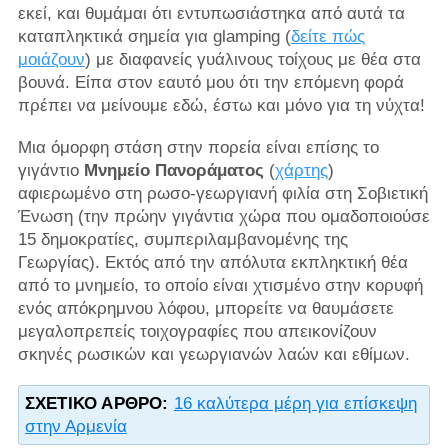
εκεί, και θυμάμαι ότι εντυπωσιάστηκα από αυτά τα
καταπληκτικά σημεία για glamping (
δείτε πώς
μοιάζουν
) με διαφανείς γυάλινους τοίχους με θέα στα
βουνά. Είπα στον εαυτό μου ότι την επόμενη φορά
πρέπει να μείνουμε εδώ, έστω και μόνο για τη νύχτα!
Μια όμορφη στάση στην πορεία είναι επίσης το
γιγάντιο
Μνημείο Πανοράματος
(
χάρτης
)
αφιερωμένο στη ρωσο-γεωργιανή φιλία στη Σοβιετική
Ένωση (την πρώην γιγάντια χώρα που ομαδοποιούσε
15 δημοκρατίες, συμπεριλαμβανομένης της
Γεωργίας). Εκτός από την απόλυτα εκπληκτική θέα
από το μνημείο, το οποίο είναι χτισμένο στην κορυφή
ενός απόκρημνου λόφου, μπορείτε να θαυμάσετε
μεγαλοπρεπείς τοιχογραφίες που απεικονίζουν
σκηνές ρωσικών και γεωργιανών λαών και εθίμων.
ΣΧΕΤΙΚΌ ΆΡΘΡΟ:
16 καλύτερα μέρη για επίσκεψη
στην Αρμενία