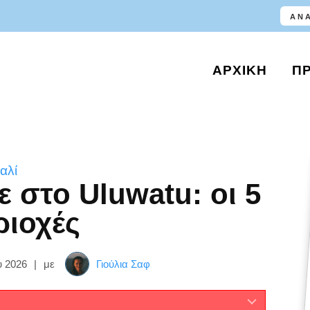
ΑΡΧΙΚΉ
Π
αλί
ε στο Uluwatu: οι 5
ριοχές
υ 2026
|
με
Γιούλια Σαφ