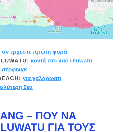
:
αν έρχεστε πρώτη φορά
ULUWATU
:
κοντά στο ναό Uluwatu
α σέρφινγκ
BEACH
:
για χαλάρωση
καλύτερη θέα
DANG – ΠΟΎ ΝΑ
ULUWATU ΓΙΑ ΤΟΥΣ