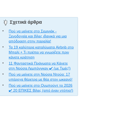
Σχετικά άρθρα
Πού να μείνετε στο Σεμινιάκ -
Ξενοδοχεία και βίλες ιδανικά για μια
απόδραση στην παραλία!
Τα 19 καλύτερα καταλύματα Airbnb στο
Μπαλί + Τι πρέπει να γνωρίζετε πριν
κάνετε κράτηση
11 Φανταστικά Πράγματα να Κάνετε
στη Νούσα Λεμπόνγκαν ✔️ (με Τιμές!)
Πού να μείνετε στη Νούσα Ντούα: 17
υπέροχα θέρετρα με θέα στον ωκεανό!
Πού να μείνετε στο Ουμπούντ το 2026
✔️ 20 ΕΠΙΚΕΣ Βίλες (από έναν ντόπιο!)