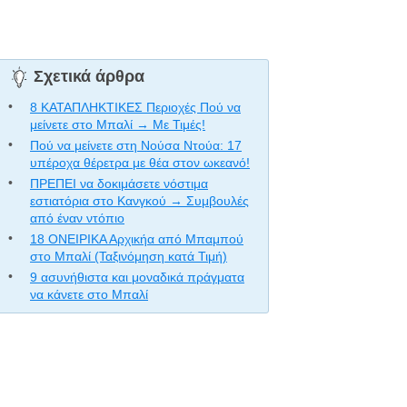
Σχετικά άρθρα
8 ΚΑΤΑΠΛΗΚΤΙΚΕΣ Περιοχές Πού να
μείνετε στο Μπαλί → Με Τιμές!
Πού να μείνετε στη Νούσα Ντούα: 17
υπέροχα θέρετρα με θέα στον ωκεανό!
ΠΡΕΠΕΙ να δοκιμάσετε νόστιμα
εστιατόρια στο Κανγκού → Συμβουλές
από έναν ντόπιο
18 ΟΝΕΙΡΙΚΑ Αρχικήα από Μπαμπού
στο Μπαλί (Ταξινόμηση κατά Τιμή)
9 ασυνήθιστα και μοναδικά πράγματα
να κάνετε στο Μπαλί