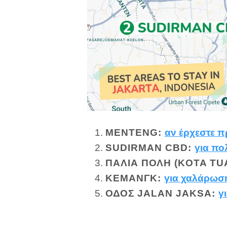
MENTENG:
αν έρχεστε 
SUDIRMAN CBD:
για πο
ΠΑΛΙΆ ΠΌΛΗ (KOTA TU
ΚΕΜΆΝΓΚ
:
για χαλάρωσ
ΟΔΌΣ JALAN JAKSA:
γ