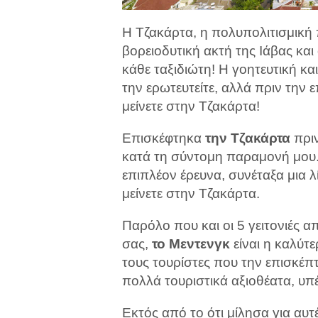
Η Τζακάρτα, η πολυπολιτισμική 
βορειοδυτική ακτή της Ιάβας και
κάθε ταξιδιώτη! Η γοητευτική κα
την ερωτευτείτε, αλλά πριν την 
μείνετε στην Τζακάρτα!
Επισκέφτηκα
την Τζακάρτα
πριν
κατά τη σύντομη παραμονή μου.
επιπλέον έρευνα, συνέταξα μια λί
μείνετε στην Τζακάρτα.
Παρόλο που και οι 5 γειτονιές α
σας,
το Μεντενγκ
είναι η καλύτε
τους τουρίστες που την επισκέπ
πολλά τουριστικά αξιοθέατα, υπέ
Εκτός από το ότι μίλησα για αυτέ