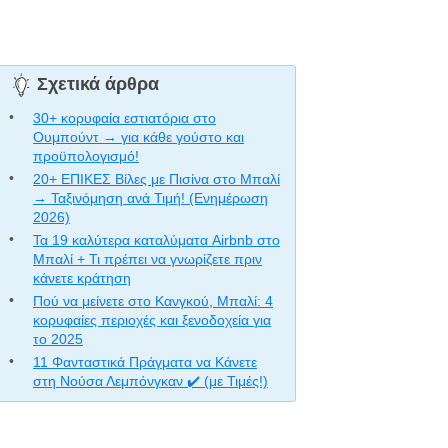
Σχετικά άρθρα
30+ κορυφαία εστιατόρια στο
Ουμπούντ → για κάθε γούστο και
προϋπολογισμό!
20+ ΕΠΙΚΕΣ Βίλες με Πισίνα στο Μπαλί
→ Ταξινόμηση ανά Τιμή! (Ενημέρωση
2026)
Τα 19 καλύτερα καταλύματα Airbnb στο
Μπαλί + Τι πρέπει να γνωρίζετε πριν
κάνετε κράτηση
Πού να μείνετε στο Κανγκού, Μπαλί: 4
κορυφαίες περιοχές και ξενοδοχεία για
το 2025
11 Φανταστικά Πράγματα να Κάνετε
στη Νούσα Λεμπόνγκαν ✔️ (με Τιμές!)