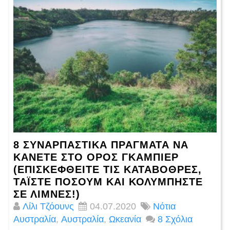
8 ΣΥΝΑΡΠΑΣΤΙΚΆ ΠΡΆΓΜΑΤΑ ΝΑ
ΚΆΝΕΤΕ ΣΤΟ ΌΡΟΣ ΓΚΆΜΠΙΕΡ
(ΕΠΙΣΚΕΦΘΕΊΤΕ ΤΙΣ ΚΑΤΑΒΌΘΡΕΣ,
ΤΑΪ́ΣΤΕ ΠΌΣΟΥΜ ΚΑΙ ΚΟΛΥΜΠΉΣΤΕ
ΣΕ ΛΊΜΝΕΣ!)
Λίλι Τζόουνς
04.07.2020
Νότια
Αυστραλία
,
Αυστραλία
,
Ωκεανία
8 Σχόλια