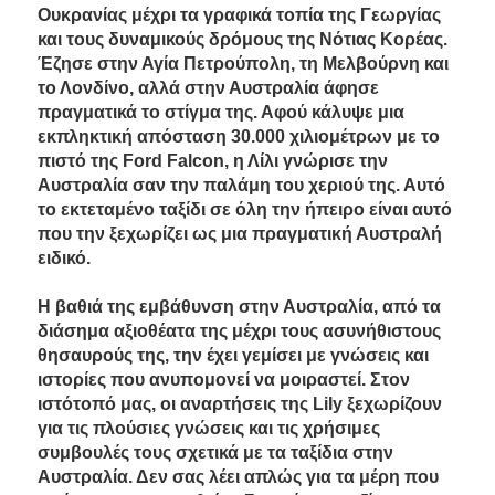
Ουκρανίας μέχρι τα γραφικά τοπία της Γεωργίας
και τους δυναμικούς δρόμους της Νότιας Κορέας.
Έζησε στην Αγία Πετρούπολη, τη Μελβούρνη και
το Λονδίνο, αλλά στην Αυστραλία άφησε
πραγματικά το στίγμα της. Αφού κάλυψε μια
εκπληκτική απόσταση 30.000 χιλιομέτρων με το
πιστό της Ford Falcon, η Λίλι γνώρισε την
Αυστραλία σαν την παλάμη του χεριού της. Αυτό
το εκτεταμένο ταξίδι σε όλη την ήπειρο είναι αυτό
που την ξεχωρίζει ως μια πραγματική Αυστραλή
ειδικό.
Η βαθιά της εμβάθυνση στην Αυστραλία, από τα
διάσημα αξιοθέατα της μέχρι τους ασυνήθιστους
θησαυρούς της, την έχει γεμίσει με γνώσεις και
ιστορίες που ανυπομονεί να μοιραστεί. Στον
ιστότοπό μας, οι αναρτήσεις της Lily ξεχωρίζουν
για τις πλούσιες γνώσεις και τις χρήσιμες
συμβουλές τους σχετικά με τα ταξίδια στην
Αυστραλία. Δεν σας λέει απλώς για τα μέρη που