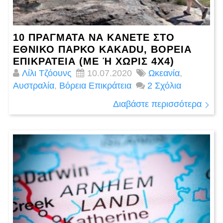
10 ΠΡΆΓΜΑΤΑ ΝΑ ΚΆΝΕΤΕ ΣΤΟ
ΕΘΝΙΚΌ ΠΆΡΚΟ KAKADU, ΒΌΡΕΙΑ
ΕΠΙΚΡΆΤΕΙΑ (ΜΕ Ή ΧΩΡΊΣ 4X4)
Λίλι Τζόουνς
10.07.2020
Ωκεανία
,
Αυστραλία
,
Βόρεια Επικράτεια
2 Σχόλια
Διαβάστε περισσότερα