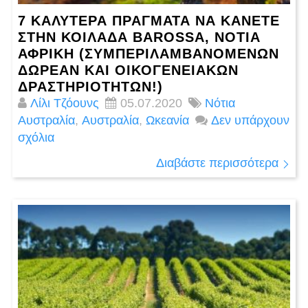
7 ΚΑΛΎΤΕΡΑ ΠΡΆΓΜΑΤΑ ΝΑ ΚΆΝΕΤΕ
ΣΤΗΝ ΚΟΙΛΆΔΑ BAROSSA, ΝΌΤΙΑ
ΑΦΡΙΚΉ (ΣΥΜΠΕΡΙΛΑΜΒΑΝΟΜΈΝΩΝ
ΔΩΡΕΆΝ ΚΑΙ ΟΙΚΟΓΕΝΕΙΑΚΏΝ
ΔΡΑΣΤΗΡΙΟΤΉΤΩΝ!)
Λίλι Τζόουνς
05.07.2020
Νότια
Αυστραλία
,
Αυστραλία
,
Ωκεανία
Δεν υπάρχουν
σχόλια
Διαβάστε περισσότερα