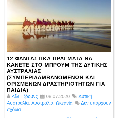
12 ΦΑΝΤΑΣΤΙΚΆ ΠΡΆΓΜΑΤΑ ΝΑ
ΚΆΝΕΤΕ ΣΤΟ ΜΠΡΟΥΜ ΤΗΣ ΔΥΤΙΚΉΣ
ΑΥΣΤΡΑΛΊΑΣ
(ΣΥΜΠΕΡΙΛΑΜΒΑΝΟΜΈΝΩΝ ΚΑΙ
ΟΡΙΣΜΈΝΩΝ ΔΡΑΣΤΗΡΙΟΤΉΤΩΝ ΓΙΑ
ΠΑΙΔΙΆ)
Λίλι Τζόουνς
08.07.2020
Δυτική
Αυστραλία
,
Αυστραλία
,
Ωκεανία
Δεν υπάρχουν
σχόλια