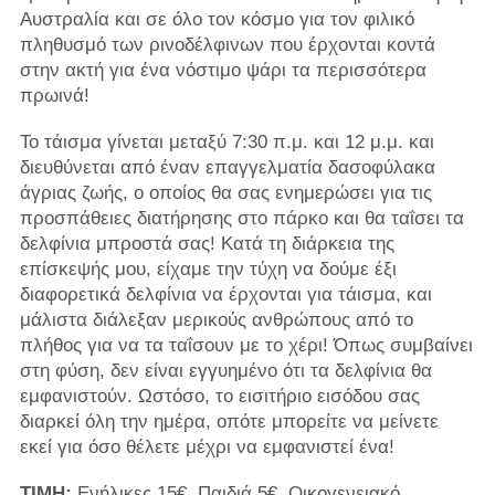
Αυστραλία και σε όλο τον κόσμο για τον φιλικό
πληθυσμό των ρινοδέλφινων που έρχονται κοντά
στην ακτή για ένα νόστιμο ψάρι τα περισσότερα
πρωινά!
Το τάισμα γίνεται μεταξύ 7:30 π.μ. και 12 μ.μ. και
διευθύνεται από έναν επαγγελματία δασοφύλακα
άγριας ζωής, ο οποίος θα σας ενημερώσει για τις
προσπάθειες διατήρησης στο πάρκο και θα ταΐσει τα
δελφίνια μπροστά σας! Κατά τη διάρκεια της
επίσκεψής μου, είχαμε την τύχη να δούμε έξι
διαφορετικά δελφίνια να έρχονται για τάισμα, και
μάλιστα διάλεξαν μερικούς ανθρώπους από το
πλήθος για να τα ταΐσουν με το χέρι! Όπως συμβαίνει
στη φύση, δεν είναι εγγυημένο ότι τα δελφίνια θα
εμφανιστούν. Ωστόσο, το εισιτήριο εισόδου σας
διαρκεί όλη την ημέρα, οπότε μπορείτε να μείνετε
εκεί για όσο θέλετε μέχρι να εμφανιστεί ένα!
ΤΙΜΗ:
Ενήλικες 15€, Παιδιά 5€, Οικογενειακό