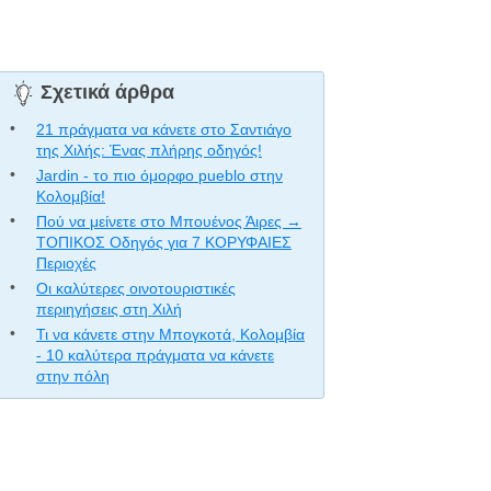
Σχετικά άρθρα
21 πράγματα να κάνετε στο Σαντιάγο
της Χιλής: Ένας πλήρης οδηγός!
Jardin - το πιο όμορφο pueblo στην
Κολομβία!
Πού να μείνετε στο Μπουένος Άιρες →
ΤΟΠΙΚΟΣ Οδηγός για 7 ΚΟΡΥΦΑΙΕΣ
Περιοχές
Οι καλύτερες οινοτουριστικές
περιηγήσεις στη Χιλή
Τι να κάνετε στην Μπογκοτά, Κολομβία
- 10 καλύτερα πράγματα να κάνετε
στην πόλη