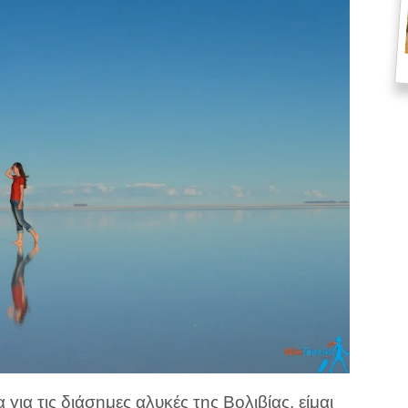
 για τις διάσημες αλυκές της Βολιβίας, είμαι