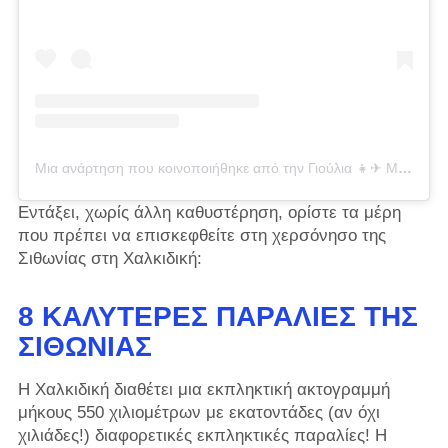
Μια ανάρτηση που κοινοποιήθηκε από την Γιούλια 👧✈ Μις Τουρίστρια (@misstourist)
Εντάξει, χωρίς άλλη καθυστέρηση, ορίστε τα μέρη
που πρέπει να επισκεφθείτε στη χερσόνησο της
Σιθωνίας στη Χαλκιδική:
8 ΚΑΛΎΤΕΡΕΣ ΠΑΡΑΛΊΕΣ ΤΗΣ
ΣΙΘΩΝΊΑΣ
Η Χαλκιδική διαθέτει μια εκπληκτική ακτογραμμή
μήκους 550 χιλιομέτρων με εκατοντάδες (αν όχι
χιλιάδες!) διαφορετικές εκπληκτικές παραλίες! Η