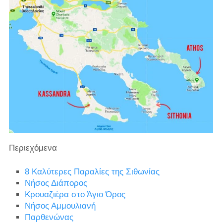
Περιεχόμενα
8 Καλύτερες Παραλίες της Σιθωνίας
Νήσος Διάπορος
Κρουαζιέρα στο Άγιο Όρος
Νήσος Αμμουλιανή
Παρθενώνας