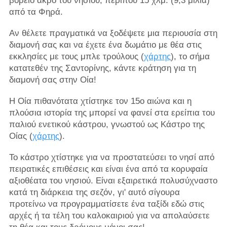
βόρειο άκρο του νησιού, περίπου 15 χλμ. (9,3 μίλια)
από τα Φηρά.
Αν θέλετε πραγματικά να ξοδέψετε μια περιουσία στη
διαμονή σας και να έχετε ένα δωμάτιο με θέα στις
εκκλησίες με τους μπλε τρούλους (
χάρτης
), το σήμα
κατατεθέν της Σαντορίνης, κάντε κράτηση για τη
διαμονή σας στην Οία!
Η Οία πιθανότατα χτίστηκε τον 15ο αιώνα και η
πλούσια ιστορία της μπορεί να φανεί στα ερείπια του
παλιού ενετικού κάστρου, γνωστού ως Κάστρο της
Οίας (
χάρτης
).
Το κάστρο χτίστηκε για να προστατεύσει το νησί από
πειρατικές επιθέσεις και είναι ένα από τα κορυφαία
αξιοθέατα του νησιού. Είναι εξαιρετικά πολυσύχναστο
κατά τη διάρκεια της σεζόν, γι' αυτό σίγουρα
προτείνω να προγραμματίσετε ένα ταξίδι εδώ στις
αρχές ή τα τέλη του καλοκαιριού για να απολαύσετε