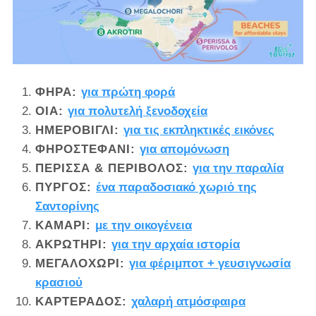
ΦΗΡΆ:
για πρώτη φορά
ΟΊΑ:
για πολυτελή ξενοδοχεία
ΗΜΕΡΟΒΊΓΛΙ:
για τις εκπληκτικές εικόνες
ΦΗΡΟΣΤΕΦΆΝΙ:
για απομόνωση
ΠΕΡΊΣΣΑ & ΠΕΡΊΒΟΛΟΣ:
για την παραλία
ΠΎΡΓΟΣ:
ένα παραδοσιακό χωριό της
Σαντορίνης
ΚΑΜΆΡΙ:
με την οικογένεια
ΑΚΡΩΤΉΡΙ:
για την αρχαία ιστορία
ΜΕΓΑΛΟΧΏΡΙ:
για φέριμποτ + γευσιγνωσία
κρασιού
ΚΑΡΤΕΡΆΔΟΣ:
χαλαρή ατμόσφαιρα