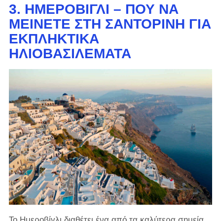
3. ΗΜΕΡΟΒΊΓΛΙ – ΠΟΎ ΝΑ
ΜΕΊΝΕΤΕ ΣΤΗ ΣΑΝΤΟΡΊΝΗ ΓΙΑ
ΕΚΠΛΗΚΤΙΚΆ
ΗΛΙΟΒΑΣΙΛΈΜΑΤΑ
Το Ημεροβίγλι διαθέτει ένα από τα καλύτερα σημεία