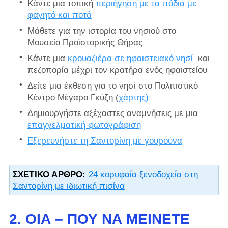
Κάντε μια τοπική
περιήγηση με τα πόδια με
φαγητό και ποτά
Μάθετε για την ιστορία του νησιού στο
Μουσείο Προϊστορικής Θήρας
Κάντε μια
κρουαζιέρα σε ηφαιστειακό νησί
και
πεζοπορία μέχρι τον κρατήρα ενός ηφαιστείου
Δείτε μια έκθεση για το νησί στο
Πολιτιστικό
Κέντρο Μέγαρο Γκύζη (
χάρτης)
Δημιουργήστε αξέχαστες αναμνήσεις με μια
επαγγελματική φωτογράφιση
Εξερευνήστε τη Σαντορίνη με γουρούνα
ΣΧΕΤΙΚΌ ΆΡΘΡΟ:
24 κορυφαία ξενοδοχεία στη
Σαντορίνη με ιδιωτική πισίνα
2. ΟΊΑ – ΠΟΎ ΝΑ ΜΕΊΝΕΤΕ