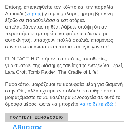
Επίσης, επισκεφθείτε τον κόλπο και την παραλία
Αμμούδι (
χάρτης
) για μια χαλαρή, ήρεμη βραδινή
έξοδο σε παραθαλάσσια εστιατόρια,
απολαμβάνοντας τη θέα. Λάβετε υπόψη ότι αν
περπατήσετε (μπορείτε να φτάσετε εδώ και με
αυτοκίνητο), υπάρχουν πολλά σκαλιά, επομένως
συνιστώνται άνετα παπούτσια και υγιή γόνατα!
FUN FACT: Η Οία ήταν μια από τις τοποθεσίες
γυρισμάτων της διάσημης ταινίας της Αντζελίνα Τζολί,
Lara Croft Tomb Raider: The Cradle of Life!
Παρακάτω, μοιράζομαι τα κορυφαία μέρη για διαμονή
στην Οία, αλλά έχουμε ένα ολόκληρο άρθρο όπου
μοιραζόμαστε τα 20 καλύτερα ξενοδοχεία σε αυτό το
όμορφο μέρος, ώστε να μπορείτε
να το δείτε εδώ
!
ΠΟΛΥΤΕΛΉ ΞΕΝΟΔΟΧΕΊΟ
Αβυσσος