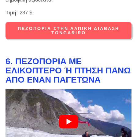
Τιμή:
237 $
ΠΕΖΟΠΟΡΊΑ ΣΤΗΝ ΑΛΠΙΚΉ ΔΙΆΒΑΣΗ
TONGARIRO
6. ΠΕΖΟΠΟΡΊΑ ΜΕ
ΕΛΙΚΌΠΤΕΡΟ Ή ΠΤΉΣΗ ΠΆΝΩ Α
ΠΌ ΈΝΑΝ ΠΑΓΕΤΏΝΑ