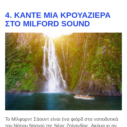
4. ΚΆΝΤΕ ΜΙΑ ΚΡΟΥΑΖΙΈΡΑ
ΣΤΟ MILFORD SOUND
Το Μίλφορντ Σάουντ είναι ένα φιόρδ στα νοτιοδυτικά
του Νότιου Νησιού της Νέας Ζηλανδίας. Ακόμα κι αν