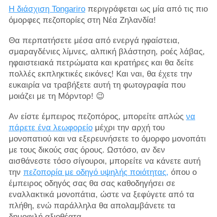
Η διάσχιση Tongariro
περιγράφεται ως μία από τις πιο
όμορφες πεζοπορίες στη Νέα Ζηλανδία!
Θα περπατήσετε μέσα από ενεργά ηφαίστεια,
σμαραγδένιες λίμνες, αλπική βλάστηση, ροές λάβας,
ηφαιστειακά πετρώματα και κρατήρες και θα δείτε
πολλές εκπληκτικές εικόνες! Και ναι, θα έχετε την
ευκαιρία να τραβήξετε αυτή τη φωτογραφία που
μοιάζει με τη Μόρντορ! 😉
Αν είστε έμπειρος πεζοπόρος, μπορείτε απλώς
να
πάρετε ένα λεωφορείο
μέχρι την αρχή του
μονοπατιού και να εξερευνήσετε το όμορφο μονοπάτι
με τους δικούς σας όρους. Ωστόσο, αν δεν
αισθάνεστε τόσο σίγουροι, μπορείτε να κάνετε αυτή
την
πεζοπορία με οδηγό υψηλής ποιότητας,
όπου ο
έμπειρος οδηγός σας θα σας καθοδηγήσει σε
εναλλακτικά μονοπάτια, ώστε να ξεφύγετε από τα
πλήθη, ενώ παράλληλα θα απολαμβάνετε τα
δημοφιλή αξιοθέατα.