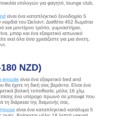
οικιλία επιλογών για φαγητό, lounge club,
and
είναι ένα καταπληκτικό ξενοδοχείο 5
 καρδιά του Ώκλαντ. Διαθέτει 452 δωμάτια
ό και μοντέρνο τρόπο, γυμναστήριο,
να, μπαρ και ένα εξαιρετικό ιαπωνικό
ίτε εκεί όλα όσα χρειάζεστε για μια άνετη,
ντ.
-180 NZD)
h ensuite
είναι ένα εξαιρετικό bed and
υ θα έχετε τη δική σας βεράντα. Είναι ένα
ρετικά βολική τοποθεσία, μόλις 16 χλμ.
επίσης ένα υπέροχο πρωινό σε μπουφέ που
ά τη διάρκεια της διαμονής σας.
 House
είναι ένα καταπληκτικό κατάλυμα 5
 τιμής. Βρίσκεται μόλις 18 λεπτά μακριά