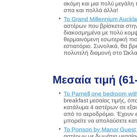
ακόμη και μια πολύ μεγάλη π
σπα και πολλά άλλα!
Το Grand Millennium Auckl
αστέρων που βρίσκεται στην
διακοσμημένα με πολύ κομψ
θερμαινόμενη εσωτερική πισί
εστιατόριο. Συνολικά, θα βρε
πολυτελή διαμονή στο Ώκλα
Μεσαία τιμή (61
Το Parnell one bedroom wit
breakfast μεσαίας τιμής, όπο
κατάλυμα 4 αστέρων σε εξαι
από το αεροδρόμιο. Έχουν 
μπορείτε να απολαύσετε κατ
Το Ponson by Manor Guest
αστέρων με δωμάτια μεσαίας