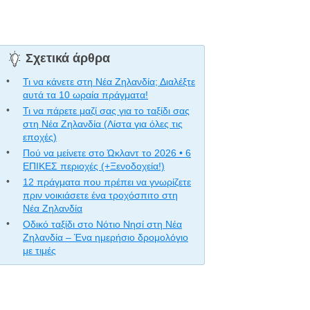
Σχετικά άρθρα
Τι να κάνετε στη Νέα Ζηλανδία; Διαλέξτε
αυτά τα 10 ωραία πράγματα!
Τι να πάρετε μαζί σας για το ταξίδι σας
στη Νέα Ζηλανδία (Λίστα για όλες τις
εποχές)
Πού να μείνετε στο Ώκλαντ το 2026 • 6
ΕΠΙΚΕΣ περιοχές (+Ξενοδοχεία!)
12 πράγματα που πρέπει να γνωρίζετε
πριν νοικιάσετε ένα τροχόσπιτο στη
Νέα Ζηλανδία
Οδικό ταξίδι στο Νότιο Νησί στη Νέα
Ζηλανδία – Ένα ημερήσιο δρομολόγιο
με τιμές