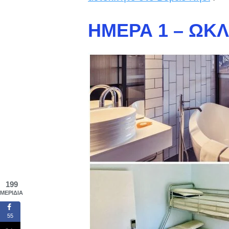
ΗΜΈΡΑ 1 – ΏΚ
199
ΜΕΡΊΔΙΑ
55