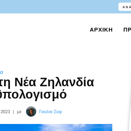
ΑΡΧΙΚΉ
Π
ία
τη Νέα Ζηλανδία
ϋπολογισμό
 2023
|
με
Γιούλια Σαφ