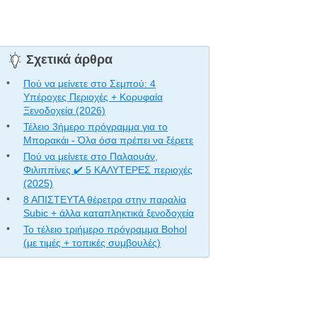
Σχετικά άρθρα
Πού να μείνετε στο Σεμπού: 4
Υπέροχες Περιοχές + Κορυφαία
Ξενοδοχεία (2026)
Τέλειο 3ήμερο πρόγραμμα για το
Μπορακάι - Όλα όσα πρέπει να ξέρετε
Πού να μείνετε στο Παλαουάν,
Φιλιππίνες ✔️ 5 ΚΑΛΥΤΕΡΕΣ περιοχές
(2025)
8 ΑΠΙΣΤΕΥΤΑ θέρετρα στην παραλία
Subic + άλλα καταπληκτικά ξενοδοχεία
Το τέλειο τριήμερο πρόγραμμα Bohol
(με τιμές + τοπικές συμβουλές)