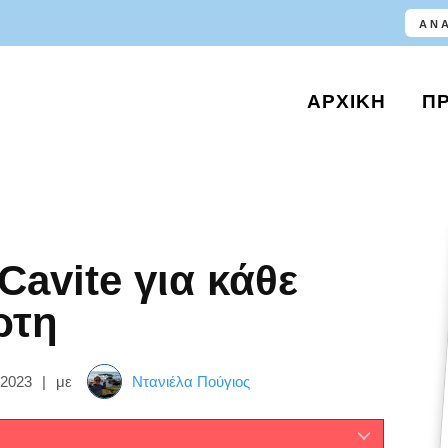
ΑΡΧΙΚΉ
Π
 Cavite για κάθε
ρτη
 2023
|
με
Ντανιέλα Πούγιος