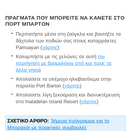
ΠΡΆΓΜΑΤΑ ΠΟΥ ΜΠΟΡΕΊΤΕ ΝΑ ΚΆΝΕΤΕ ΣΤΟ
ΠΟΡΤ ΜΠΆΡΤΟΝ
Περπατήστε μέσα στη ζούγκλα και βουτήξτε τα
δάχτυλα των ποδιών σας στους καταρράκτες
Pamuayan (
χάρτης
)
Κολυμπήστε με τις χελώνες σε αυτή
την
περιήγηση με δρομολόγια από και προς τα
άλλα νησιά
Απολαύστε το υπέροχο ηλιοβασίλεμα στην
παραλία Port Barton (
χάρτης
)
Απολαύστε λίγη ξεκούραση και διανυκτέρευση
στο Inaladelan Island Resort (
χάρτης
)
ΣΧΕΤΙΚΌ ΆΡΘΡΟ:
3ήμερο πρόγραμμα για το
Μπορακάι με πρακτικές συμβουλές