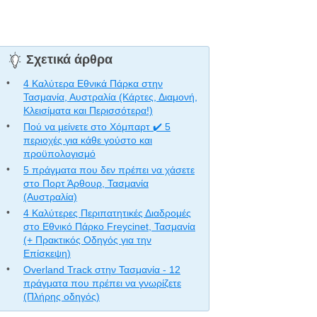
Σχετικά άρθρα
4 Καλύτερα Εθνικά Πάρκα στην
Τασμανία, Αυστραλία (Κάρτες, Διαμονή,
Κλεισίματα και Περισσότερα!)
Πού να μείνετε στο Χόμπαρτ ✔️ 5
περιοχές για κάθε γούστο και
προϋπολογισμό
5 πράγματα που δεν πρέπει να χάσετε
στο Πορτ Άρθουρ, Τασμανία
(Αυστραλία)
4 Καλύτερες Περιπατητικές Διαδρομές
στο Εθνικό Πάρκο Freycinet, Τασμανία
(+ Πρακτικός Οδηγός για την
Επίσκεψη)
Overland Track στην Τασμανία - 12
πράγματα που πρέπει να γνωρίζετε
(Πλήρης οδηγός)