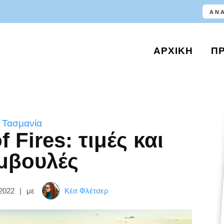
ΑΡΧΙΚΉ
Π
»
Τασμανία
 Fires: τιμές και
μβουλές
2022
|
με
Κέιτ Φλέτσερ