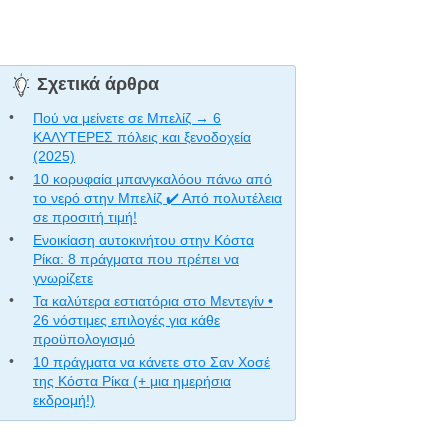
Σχετικά άρθρα
Πού να μείνετε σε Μπελίζ → 6
ΚΑΛΥΤΕΡΕΣ πόλεις και ξενοδοχεία
(2025)
10 κορυφαία μπανγκαλόου πάνω από
το νερό στην Μπελίζ ✔️ Από πολυτέλεια
σε προσιτή τιμή!
Ενοικίαση αυτοκινήτου στην Κόστα
Ρίκα: 8 πράγματα που πρέπει να
γνωρίζετε
Τα καλύτερα εστιατόρια στο Μεντεγίν •
26 νόστιμες επιλογές για κάθε
προϋπολογισμό
10 πράγματα να κάνετε στο Σαν Χοσέ
της Κόστα Ρίκα (+ μια ημερήσια
εκδρομή!)