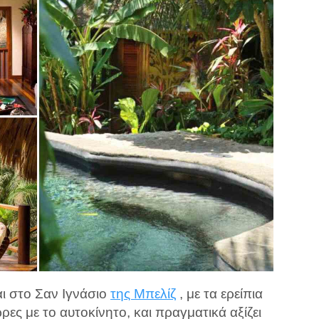
ι στο Σαν Ιγνάσιο
της Μπελίζ
, με τα ερείπια
ες με το αυτοκίνητο, και πραγματικά αξίζει