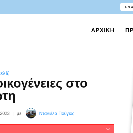
ΑΡΧΙΚΉ
Π
ελίζ
οικογένειες στο
ρτη
 2023
|
με
Ντανιέλα Πούγιος