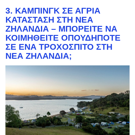
3. ΚΆΜΠΙΝΓΚ ΣΕ ΆΓΡΙΑ ​​
ΚΑΤΆΣΤΑΣΗ ΣΤΗ ΝΈΑ
ΖΗΛΑΝΔΊΑ – ΜΠΟΡΕΊΤΕ ΝΑ
ΚΟΙΜΗΘΕΊΤΕ ΟΠΟΥΔΉΠΟΤΕ
ΣΕ ΈΝΑ ΤΡΟΧΌΣΠΙΤΟ ΣΤΗ
ΝΈΑ ΖΗΛΑΝΔΊΑ;