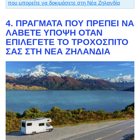
που μπορείτε να δοκιμάσετε στη Νέα Ζηλανδία
4. ΠΡΆΓΜΑΤΑ ΠΟΥ ΠΡΈΠΕΙ ΝΑ
ΛΆΒΕΤΕ ΥΠΌΨΗ ΌΤΑΝ
ΕΠΙΛΈΓΕΤΕ ΤΟ ΤΡΟΧΌΣΠΙΤΌ
ΣΑΣ ΣΤΗ ΝΈΑ ΖΗΛΑΝΔΊΑ