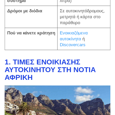
σύστημα
λίτρα)
Δρόμοι με διόδια
Σε αυτοκινητόδρομους,
μετρητά ή κάρτα στο
παράθυρο
Πού να κάνετε κράτηση
Ενοικιαζόμενα
αυτοκίνητα
ή
Discovercars
1. ΤΙΜΈΣ ΕΝΟΙΚΊΑΣΗΣ
ΑΥΤΟΚΙΝΉΤΟΥ ΣΤΗ ΝΌΤΙΑ
ΑΦΡΙΚΉ