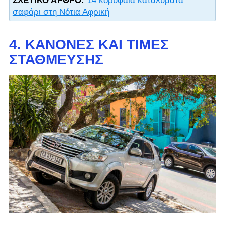
ΣΧΕΤΙΚΌ ΆΡΘΡΟ:
14 κορυφαία καταλύματα
σαφάρι στη Νότια Αφρική
4. ΚΑΝΌΝΕΣ ΚΑΙ ΤΙΜΈΣ
ΣΤΆΘΜΕΥΣΗΣ