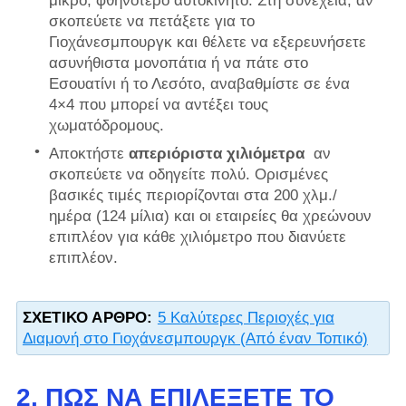
μικρό, φθηνότερο αυτοκίνητο. Στη συνέχεια, αν
σκοπεύετε να πετάξετε για το
Γιοχάνεσμπουργκ και θέλετε να εξερευνήσετε
ασυνήθιστα μονοπάτια ή να πάτε στο
Εσουατίνι ή το Λεσότο, αναβαθμίστε σε ένα
4×4 που μπορεί να αντέξει τους
χωματόδρομους.
Αποκτήστε
απεριόριστα χιλιόμετρα
αν
σκοπεύετε να οδηγείτε πολύ. Ορισμένες
βασικές τιμές περιορίζονται στα 200 χλμ./
ημέρα (124 μίλια) και οι εταιρείες θα χρεώνουν
επιπλέον για κάθε χιλιόμετρο που διανύετε
επιπλέον.
ΣΧΕΤΙΚΌ ΆΡΘΡΟ:
5 Καλύτερες Περιοχές για
Διαμονή στο Γιοχάνεσμπουργκ (Από έναν Τοπικό)
2. ΠΏΣ ΝΑ ΕΠΙΛΈΞΕΤΕ ΤΟ