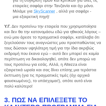
για τη σύγκριση τιμών και κριτικών για όλες τις
εταιρείες σαφάρι στην Τανζανία και όχι μόνο. ​​
Μιλάμε για
SkyScanner
, αλλά για σαφάρι -
μια εξαιρετική πηγή!
Υ.Γ.
Δεν προτείνω την εταιρεία που χρησιμοποίησα
και δεν θα την κατονομάσω εδώ για ηθικούς λόγους –
ενώ μου άρεσε το πραγματικό σαφάρι, κατάλαβα ότι
ξεγελούσαν τους αναγνώστες μου προσπαθώντας να
τους δώσουν υψηλότερη τιμή για την ίδια ακριβώς
εκδρομή που έκανα εγώ – αυτό δεν μπορεί σε καμία
περίπτωση να δικαιολογηθεί, οπότε δεν μπορώ να
τους προτείνω για εσάς. Αλλά, η Altezza είναι
εξαιρετικά ωραία και σας δίνει επίσης μια τεράστια
έκπτωση (για τις πραγματικές τιμές (όχι αρχικά
φουσκωμένες), το υπόσχομαι!), οπότε αυτό είναι
πολύ καλύτερο!
3. ΠΏΣ ΝΑ ΕΠΙΛΈΞΕΤΕ ΤΟ