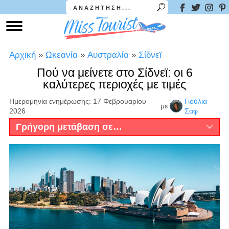
Αρχική
»
Ωκεανία
»
Αυστραλία
»
Σίδνεϊ
Πού να μείνετε στο Σίδνεϊ: οι 6
καλύτερες περιοχές με τιμές
Ημερομηνία ενημέρωσης: 17 Φεβρουαρίου
Γιούλια
με
2026
Σαφ
Γρήγορη μετάβαση σε…