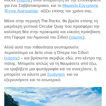
Rocks (
χάρτης
) είναι απαραίτητη αν την επισκεφθείτε
για ένα Σαββατοκύριακο, και το
Μουσείο Σύγχρονης
Τέχνης Αυστραλίας
αξίζει επίσης τον χρόνο σας.
Μέσα στην περιοχή The Rocks, θα βρείτε επίσης τη
μικρότερη γειτονιά Circular Quay που προσφέρει την
καλύτερη θέα στην προκυμαία και εύκολη πρόσβαση
στη Γέφυρα του Λιμανιού του Σίδνεϊ (
χάρτης
).
Αλλά αυτό που πιθανότατα ανυπομονείτε
περισσότερο να δείτε είναι η Όπερα του Σίδνεϊ
(
χάρτης
) – και βρίσκεται ακριβώς εδώ, στο κέντρο της
πόλης. Μπορείτε απλώς να τη θαυμάσετε από έξω,
να τραβήξετε μια φωτογραφία και να συνεχίσετε, ή
μπορείτε να κάνετε μια
ξενάγηση
και να
εξερευνήσετε και το εσωτερικό.