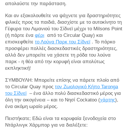
απολαύστε την παράσταση.
Και αν εξακολουθείτε να ψάχνετε για δραστηριότητες
φιλικές προς τα παιδιά, διασχίστε με το αυτοκίνητο τη
Γέφυρα του Λιμανιού του Σίδνεϊ μέχρι το Milsons Point
(ή πάρτε ένα
φέρι
από το Circular Quay) και
επισκεφθείτε
το Λούνα Παρκ του Σίδνεϊ
. Το πάρκο
προσφέρει πολλές διασκεδαστικές δραστηριότητες,
αλλά δεν μπορείτε να χάσετε τη ρόδα του λούνα
παρκ - η θέα από την κορυφή είναι απολύτως
εκπληκτική!
ΣΥΜΒΟΥΛΗ: Μπορείτε επίσης να πάρετε πλοίο από
το Circular Quay προς
τον Ζωολογικό Κήπο Taronga
του Σίδνεϊ
– ένα άλλο πολύ διασκεδαστικό μέρος για
όλη την οικογένεια – και το Νησί Cockatoo (
χάρτης
),
ένα ακόμη ωραίο μέρος.
Πειστήκατε; Εδώ είναι τα κορυφαία ξενοδοχεία στο
Ντάρλινγκ Χάρμπορ για να διαλέξετε: