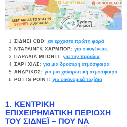
ΣΙΔΝΕΪ CBD
:
αν έρχεστε πρώτη φορά
ΝΤΑΡΛΙΝΓΚ ΧΑΡΜΠΟΡ
:
για οικογένειες
ΠΑΡΑΛΙΑ ΜΠΟΝΤΙ
:
για την παραλία
ΣΆΡΙ ΧΙΛΣ
:
για μια δροσερή ατμόσφαιρα
ΑΝΔΡΙΚΟΣ
:
για μια χαλαρωτική ατμόσφαιρα
POTTS POINT
:
για οικονομικά ταξίδια
1. ΚΕΝΤΡΙΚΉ
ΕΠΙΧΕΙΡΗΜΑΤΙΚΉ ΠΕΡΙΟΧΉ
ΤΟΥ ΣΊΔΝΕΪ – ΠΟΎ ΝΑ