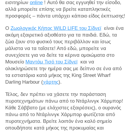
εισιτηρίων
online
! Αυτό θα σας εγγυηθεί την είσοδο,
αλλά μπορείτε επίσης να βρείτε καταπληκτικές
προσφορές – πάντα υπάρχει κάποιο είδος έκπτωσης!
Ο
Ζωολογικός Κήπος WILD LIFE του Σίδνεϊ
είναι ένα
ακόμη εξαιρετικό αξιοθέατο για τα παιδιά. Εδώ, τα
ζώα ζουν στο φυσικό τους περιβάλλον και ίσως
μάλιστα να τα ταΐσετε! Από εδώ, μπορείτε να
συνεχίσετε για να δείτε τα κέρινα ομοιώματα στο
Μουσείο
Μαντάμ Τισό του Σίδνεϊ
και να
ολοκληρώσετε την ημέρα σας με δείπνο σε ένα από
τα εστιατόρια κατά μήκος της King Street Wharf
Darling Harbour (
χάρτης
).
Τέλος, δεν πρέπει να χάσετε την παράσταση
πυροτεχνημάτων πάνω από το Ντάρλινγκ Χάρμπορ!
Κάθε Σάββατο (με ελάχιστες εξαιρέσεις), ο ουρανός
πάνω από το Ντάρλινγκ Χάρμπορ φωτίζεται από
πυροτεχνήματα. Βρείτε λοιπόν ένα καλό σημείο
οπουδήποτε κατά μήκος της προκυμαίας και