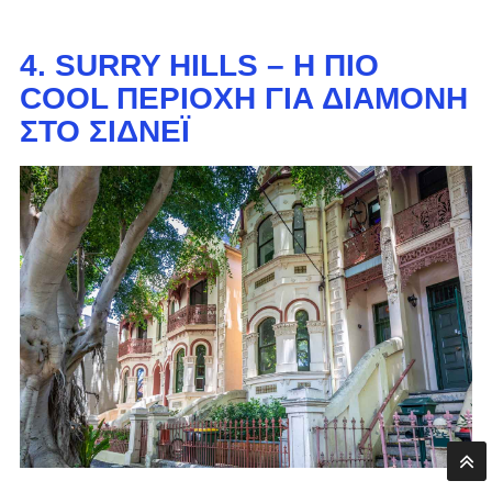
4. SURRY HILLS – Η ΠΙΟ
COOL ΠΕΡΙΟΧΉ ΓΙΑ ΔΙΑΜΟΝΉ
ΣΤΟ ΣΊΔΝΕΪ